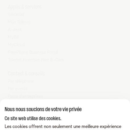
Applis & services
Webmail
Mijn Telenet
A-desk
MyBill
MyCloud
FreePhone Business Portal
Telenet Incentive Plan E-Care
Contact & conseils
Par téléphone
Par e-mail
Parcs d'entreprises
Nos partenaires Business
Nous nous soucions de votre vie privée
Tarifs
Ce site web utilise des cookies.
Telenet SRL - Liersesteenweg 4, 2800 Malines - TVA BE
Les cookies offrent non seulement une meilleure expérience