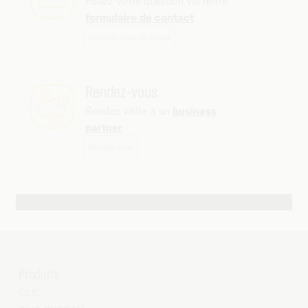
Posez votre question via notre
formulaire de contact
Envoyez-nous un e-mail
Rendez-vous
Rendez visite à un
business
partner
Rendez-vous
Autres possibilités de contact
Produits
CLIC