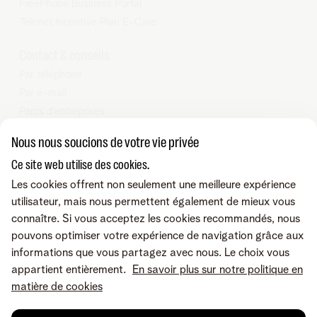
FreePhone Business Portal
Telenet Incentive Plan E-Care
Contact & conseils
Par téléphone
Par e-mail
Parcs d'entreprises
Nos partenaires Business
Nous nous soucions de votre vie privée
Tarifs
Ce site web utilise des cookies.
Telenet SRL - Liersesteenweg 4, 2800 Malines - TVA BE
Les cookies offrent non seulement une meilleure expérience
0473.416.418 - RPM Anvers dep. Malines
utilisateur, mais nous permettent également de mieux vous
connaître. Si vous acceptez les cookies recommandés, nous
pouvons optimiser votre expérience de navigation grâce aux
informations que vous partagez avec nous. Le choix vous
appartient entièrement.
En savoir plus sur notre politique en
matière de cookies
A propos de Telenet
Careers
Conditions