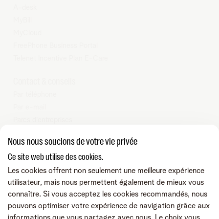
A-desk
MyBill
MyCloud
FreePhone Business Portal
Telenet Incentive Plan E-Care
Contact & conseils
Par téléphone
Par e-mail
Parcs d'entreprises
Nos partenaires Business
Nous nous soucions de votre vie privée
Tarifs
Ce site web utilise des cookies.
Telenet SRL - Liersesteenweg 4, 2800 Malines - TVA BE
Les cookies offrent non seulement une meilleure expérience
0473.416.418 - RPM Anvers dep. Malines
utilisateur, mais nous permettent également de mieux vous
connaître. Si vous acceptez les cookies recommandés, nous
pouvons optimiser votre expérience de navigation grâce aux
informations que vous partagez avec nous. Le choix vous