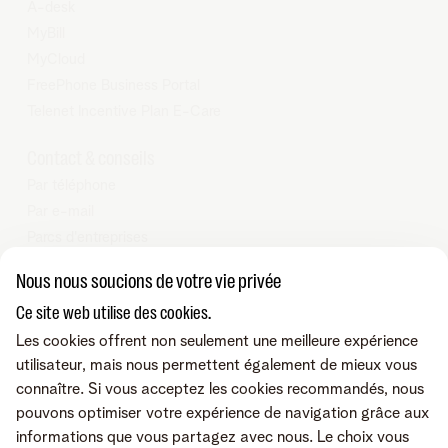
A-desk
MyBill
MyCloud
FreePhone Business Portal
Telenet Incentive Plan E-Care
Contact & conseils
Par téléphone
Par e-mail
Parcs d'entreprises
Nos partenaires Business
Nous nous soucions de votre vie privée
Tarifs
Ce site web utilise des cookies.
Telenet SRL - Liersesteenweg 4, 2800 Malines - TVA BE
Les cookies offrent non seulement une meilleure expérience
0473.416.418 - RPM Anvers dep. Malines
utilisateur, mais nous permettent également de mieux vous
connaître. Si vous acceptez les cookies recommandés, nous
pouvons optimiser votre expérience de navigation grâce aux
informations que vous partagez avec nous. Le choix vous