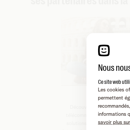
ses partenaires dans la
Nous nous
Ce site web util
Les cookies of
Roaming
permettent ég
recommandés, 
Découvrez comment les op
informations 
télécommunications et les f
savoir plus su
solutions peuvent étendre le