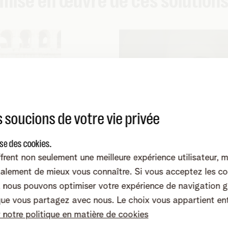
 mise en œuvre de ces solution
 soucions de votre vie privée
ise des cookies.
frent non seulement une meilleure expérience utilisateur, 
Mobile
alement de mieux vous connaître. Si vous acceptez les co
nous pouvons optimiser votre expérience de navigation g
érateurs de
Utilisez le réseau mobile
que vous partagez avec nous. Le choix vous appartient en
ournisseurs de
proposer vos propres serv
r notre politique en matière de cookies
ur couverture
clients.