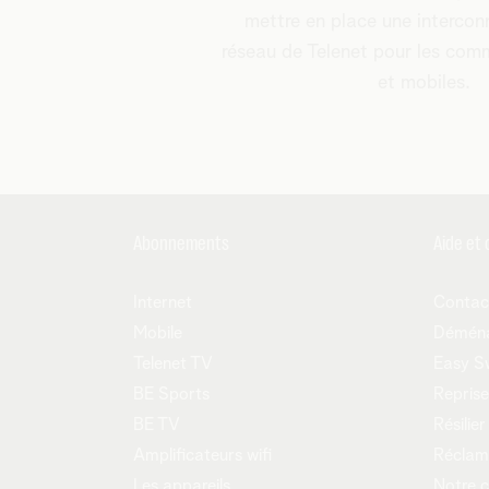
mettre en place une intercon
réseau de Telenet pour les com
et mobiles.
Abonnements
Aide et 
Internet
Contac
Mobile
Démén
Telenet TV
Easy S
BE Sports
Reprise
BE TV
Résilier
Amplificateurs wifi
Réclam
Les appareils
Notre 