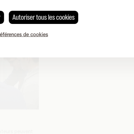
ices de roaming
enet.
r
Autoriser tous les cookies
références de cookies
t
ateurs peuvent