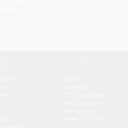
nexion avec le
munications fixes
conseils
Service client
tez-nous
Internet
ager
Mobile et fixe
witch
TV et divertissement
Relevés de compte
Dérangements
ation
Modifier vos données
communauté