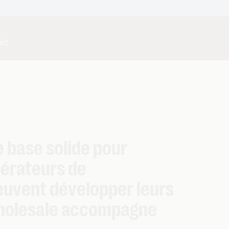
ect
e base solide pour
pérateurs de
euvent développer leurs
 Wholesale accompagne