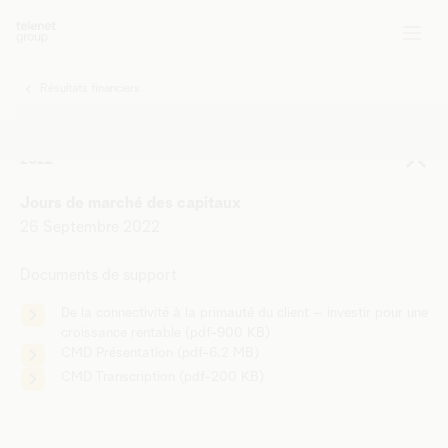
Jours de marché des capitaux
Résultats financiers
Vous
êtes
ici:
2022
Jours de marché des capitaux
26 Septembre 2022
Documents de support
De la connectivité à la primauté du client – investir pour une
croissance rentable (pdf-900 KB)
CMD Présentation (pdf-6.2 MB)
CMD Transcription (pdf-200 KB)