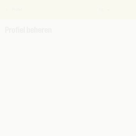
Profiel
NL
U
bent
hier:
Profiel beheren