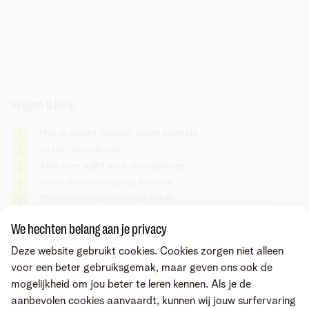
Vragen & hulp
Hou je mobiel verbruik onder controle
Je pin- en pukcode
Alles over eSIM voor smartphones
Je producten en opties beheren
Tips voor mobiel verbruik in het
buitenland
We hechten belang aan je privacy
Alles over voicemail
Deze website gebruikt cookies. Cookies zorgen niet alleen
voor een beter gebruiksgemak, maar geven ons ook de
mogelijkheid om jou beter te leren kennen. Als je de
aanbevolen cookies aanvaardt, kunnen wij jouw surfervaring