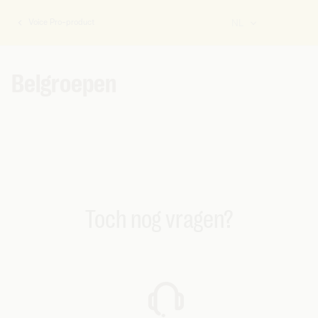
Voice Pro-product
NL
U
bent
hier:
Belgroepen
Toch nog vragen?