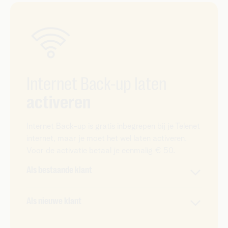
Internet Back-up laten
activeren
Internet Back-up is gratis inbegrepen bij je Telenet
internet, maar je moet het wel laten activeren.
Voor de activatie betaal je eenmalig € 50.
Als bestaande klant
Heb je al Telenet internet? Dan kan je Internet
Als nieuwe klant
Back-up
aanvragen via onze klantendienst
. Een
technieker komt bij je langs voor de installatie.
Bestel je een nieuw internetabonnement? Kies dan