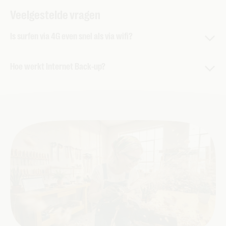
Veelgestelde vragen
Is surfen via 4G even snel als via wifi?
Tijdens tests in Vlaanderen en Brussel werd er nauwelijks
Hoe werkt Internet Back-up?
een verschil opgemerkt tussen de vaste verbindng en de
4G verbinding. Je blijft dus altijd zorgeloos verbonden,
Als er een
netwerkstoring
is of een probleem met je vaste
zonder onderbrekingen. Ook op het 4G-netwerk.
internetverbinding, neemt de Internet Back-up automatisch
je vaste internetverbinding over. Zodra de vaste
netwerkverbinding weer hersteld is, schakelt het systeem
automatisch weer over naar je vaste verbinding. Jij merkt
daar zelf helemaal niets van.