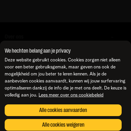
cloudoplossingen, zodat je bedrijf veilig en efficiënt blijft
werken.
Over ons
We hechten belang aan je privacy
Over Telenet Business
Support
Deze website gebruikt cookies. Cookies zorgen niet alleen
Ons netwerk
voor een beter gebruiksgemak, maar geven ons ook de
Onze Business Partners
mogelijkheid om jou beter te leren kennen. Als je de
Pers
Veelgestelde vragen
Contacteer ons
aanbevolen cookies aanvaardt, kunnen wij jouw surfervaring
Vacatures
Business Mobile Portal
optimaliseren dankzij de info die je met ons deelt. De keuze is
MyBill Portal
volledig aan jou.
Lees meer over ons cookiebeleid
TIP-Portal
Neem contact op
Vind ons ook op
MyCloud
Laat je terugbellen
Alle cookies aanvaarden
Online portalen
Mail ons
Maak een afspraak
Voorwaarden
Juridische info
Privacybeleid
Cookievoorkeuren aanpassen
Alle cookies weigeren
Cookiebeleid
Toegankelijkheid