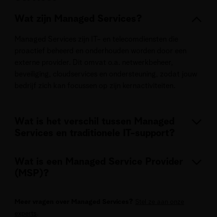
Wat zijn Managed Services?
Managed Services zijn IT- en telecomdiensten die
proactief beheerd en onderhouden worden door een
externe provider. Dit omvat o.a. netwerkbeheer,
beveiliging, cloudservices en ondersteuning, zodat jouw
bedrijf zich kan focussen op zijn kernactiviteiten.
Wat is het verschil tussen Managed
Services en traditionele IT-support?
Bij traditionele IT-support wordt er pas gereageerd
Wat is een Managed Service Provider
wanneer er een probleem is. Managed Services werken
(MSP)?
proactief: we monitoren en beheren systemen continu
om storingen te voorkomen en prestaties te
Een MSP is een externe partner zoals Telenet Business
optimaliseren.
Meer vragen over Managed Services?
Stel ze aan onze
die jouw IT- en telecomdiensten proactief beheert en
experts
.
onderhoudt, zoals netwerkbeheer, cybersecurity en