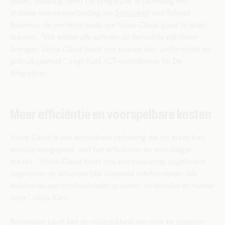
bellen. Gelukkig heeft De Wegwijzer al jarenlang een
stabiele internetverbinding via
Schoolnet
van Telenet
Business, de perfecte basis om Voice Cloud goed te laten
draaien.
“We wilden alle scholen op hetzelfde platform
brengen. Voice Cloud biedt ons precies dat: uniformiteit en
gebruiksgemak”
, zegt Karl, ICT-coördinator bij De
Wegwijzer.
Meer efficiëntie en voorspelbare kosten
Voice Cloud is een schaalbare oplossing die op maat kan
worden aangepast, wat het efficiënter én voordeliger
maakt.
“Voice Cloud heeft ons een besparing opgeleverd
tegenover de afzonderlijke klassieke telefoonlijnen. We
hebben nu een professioneler systeem, en betalen er minder
voor”,
aldus Karl.
Bovendien biedt het de mogelijkheid om over te stappen