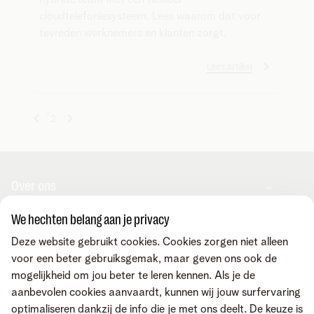
cloudtelefoniesysteem. Lees waarom dat voor
tevreden werknemers en klanten zorgt.
Lees artikel
1
2
Over ons
We hechten belang aan je privacy
Over Telenet Business
Support
Deze website gebruikt cookies. Cookies zorgen niet alleen
Ons netwerk
voor een beter gebruiksgemak, maar geven ons ook de
Onze Business Partners
mogelijkheid om jou beter te leren kennen. Als je de
Pers
Veelgestelde vragen
Contacteer ons
aanbevolen cookies aanvaardt, kunnen wij jouw surfervaring
Vacatures
Business Mobile Portal
optimaliseren dankzij de info die je met ons deelt. De keuze is
MyBill Portal