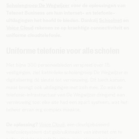
Scholengroep De Wegwijzer
voor de oplossingen van
Telenet Business om hun internet- en telefonie-
uitdagingen het hoofd te bieden. Dankzij
Schoolnet
en
Voice Cloud
rekenen ze op krachtige connectiviteit en
uniforme cloudtelefonie.
Uniforme telefonie voor alle scholen
Met bijna 300 personeelsleden verspreid over 15
vestigingen, ziet katholieke scholengroep De Wegwijzer in
digitalisering dé sleutel tot vernieuwing. Dit biedt kansen,
maar brengt ook uitdagingen met zich mee. Zo was de
telefonie-infrastructuur van De Wegwijzer dringend aan
vernieuwing toe: elke site had een apart systeem, wat het
beheer ervan erg complex maakte.
De oplossing?
Voice Cloud
, een cloudgebaseerd
telefoniesysteem dat gebruikmaakt van internet om te