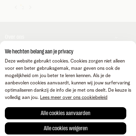
1
2
Over ons
We hechten belang aan je privacy
Over Telenet Business
Support
Deze website gebruikt cookies. Cookies zorgen niet alleen
Ons netwerk
voor een beter gebruiksgemak, maar geven ons ook de
Onze Business Partners
mogelijkheid om jou beter te leren kennen. Als je de
Pers
Veelgestelde vragen
Contacteer ons
aanbevolen cookies aanvaardt, kunnen wij jouw surfervaring
Vacatures
Business Mobile Portal
optimaliseren dankzij de info die je met ons deelt. De keuze is
MyBill Portal
volledig aan jou.
Lees meer over ons cookiebeleid
TIP-Portal
Neem contact op
Vind ons ook op
MyCloud
Laat je terugbellen
Alle cookies aanvaarden
Online portalen
Mail ons
Maak een afspraak
Voorwaarden
Juridische info
Privacybeleid
Cookievoorkeuren aanpassen
Alle cookies weigeren
Cookiebeleid
Toegankelijkheid