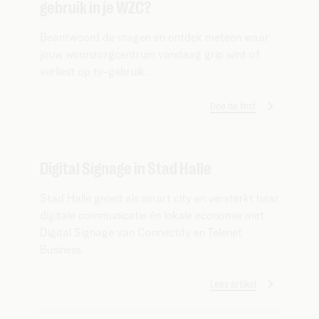
gebruik in je WZC?
Beantwoord de vragen en ontdek meteen waar
jouw woonzorgcentrum vandaag grip wint of
verliest op tv-gebruik.
Doe de test
Digital Signage in Stad Halle
Stad Halle groeit als smart city en versterkt haar
digitale communicatie én lokale economie met
Digital Signage van Connectify en Telenet
Business.
Lees artikel