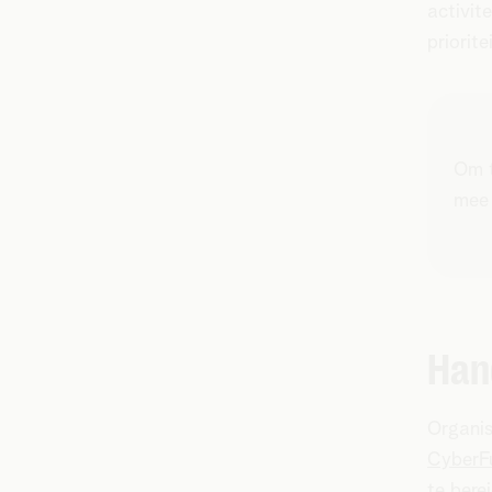
activit
priorit
Om t
mee 
Han
Organis
CyberF
te bere