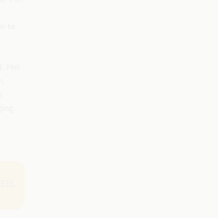
n te
l. Het
n,
o
iging.