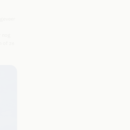
ngeveer
r nog
n of ze