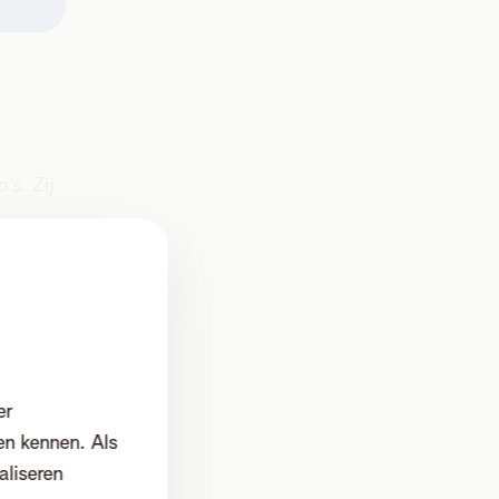
’s. Zij
ermee
len om
elke
drijven
er
aat het
en kennen. Als
ndacht
aliseren
au naar