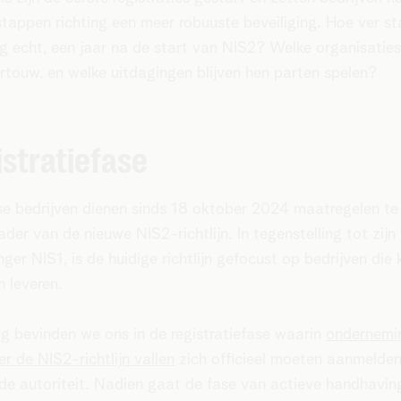
stappen richting een meer robuuste beveiliging. Hoe ver s
 echt, een jaar na de start van NIS2? Welke organisatie
rtouw, en welke uitdagingen blijven hen parten spelen?
istratiefase
e bedrijven dienen sinds 18 oktober 2024 maatregelen t
ader van de nieuwe NIS2-richtlijn. In tegenstelling tot zijn
ger NIS1, is de huidige richtlijn gefocust op bedrijven die k
n leveren.
 bevinden we ons in de registratiefase waarin
ondernemi
er de NIS2-richtlijn vallen
zich officieel moeten aanmelden
e autoriteit. Nadien gaat de fase van actieve handhavin