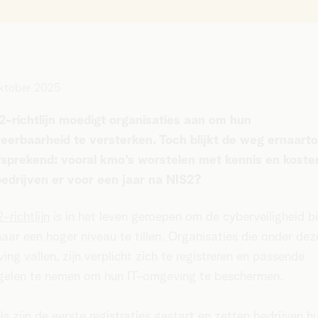
ktober 2025
-richtlijn moedigt organisaties aan om hun
erbaarheid te versterken. Toch blijkt de weg ernaarto
fsprekend: vooral kmo’s worstelen met kennis en koste
edrijven er voor een jaar na NIS2?
-richtlijn
is in het leven geroepen om de cyberveiligheid b
aar een hoger niveau te tillen. Organisaties die onder dez
ving vallen, zijn verplicht zich te registreren en passende
gelen te nemen om hun IT-omgeving te beschermen.
ls zijn de eerste registraties gestart en zetten bedrijven h