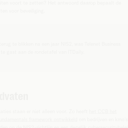
eiten voort te zetten? Het antwoord daarop bepaalt de
eiten voor beveiliging.
erug te blikken na een jaar NIS2, was Telenet Business
te gast aan de rondetafel van ITDaily.
dvaten
aties staan er niet alleen voor. Zo heeft
het CCB het
undamentals framework ontwikkeld
om bedrijven en kmo’s
iden op de NIS2-richtlijn en een degelijk cybersecuritybele