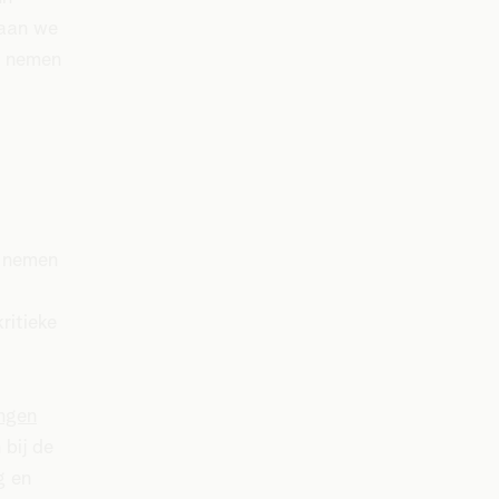
taan we
s nemen
e nemen
ritieke
ngen
 bij de
g en