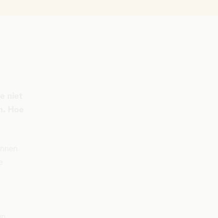
e niet
n. Hoe
innen
e
un