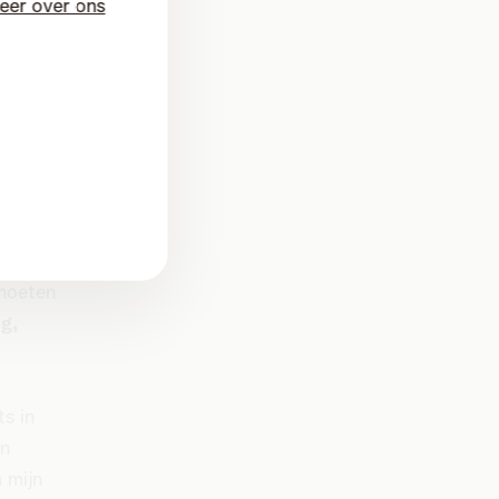
eer over ons
ang niet
eëren”
,
 moeten
ng,
s in
en
 mijn