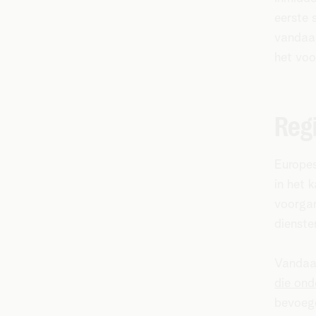
eerste 
vandaag
het voo
Reg
Europes
in het k
voorgan
dienste
Vandaag
die ond
bevoegd