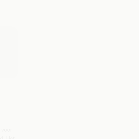
 voor
id. Het