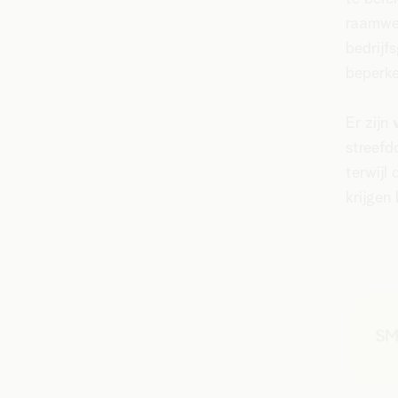
raamwer
bedrijf
beperke
Er zijn
streefd
terwijl
krijgen