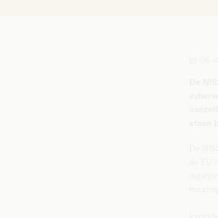
06 o
De NIS2
cyberwe
vanzel
staan b
De
NIS2
de EU n
regelge
maatre
Inmidde