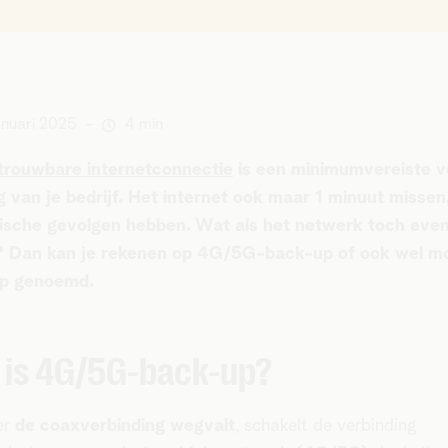
anuari 2025
-
4 min
trouwbare internetconnectie
is een minimumvereiste v
 van je bedrijf. Het internet ook maar 1 minuut missen
ische gevolgen hebben. Wat als het netwerk toch eve
t? Dan kan je rekenen op 4G/5G-back-up of ook wel mo
up genoemd.
 is 4G/5G-back-up?
er
de coaxverbinding wegvalt
, schakelt de verbinding