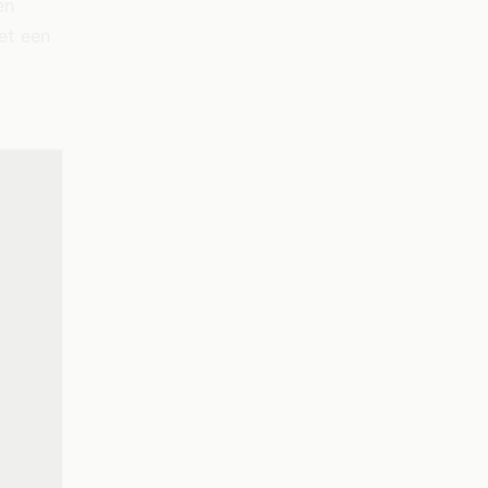
en
et een