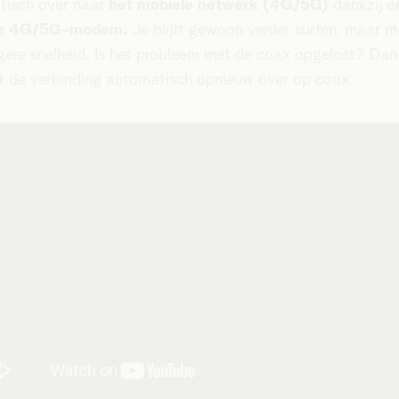
tisch over naar
het mobiele netwerk (4G/5G)
dankzij e
ne 4G/5G-modem.
Je blijft gewoon verder surfen, maar m
agere snelheid. Is het probleem met de coax opgelost? Dan
t de verbinding automatisch opnieuw over op coax.