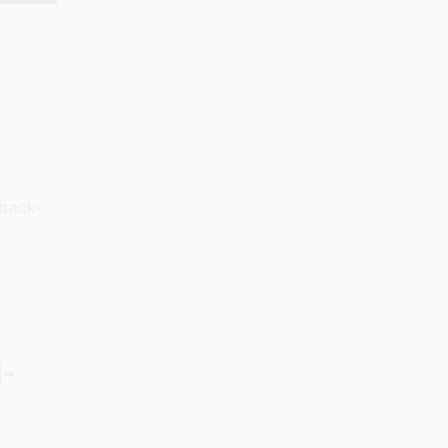
 back-
.
-