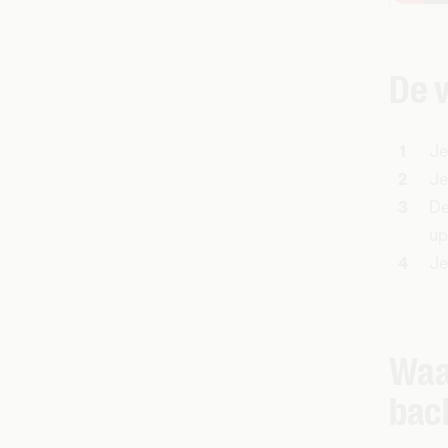
De 
Je
Je
De
up
Je
Waa
bac