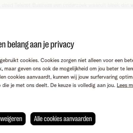
 deed Telenet Business een onderzoek waaruit bleek dat
 de bedrijven de internetverbinding cruciaal is
in hun
kse werking. Ze maken dan ook meer en meer gebruik van
ingen in de cloud.
n belang aan je privacy
stemen, aankopen afrekenen via de betaalterminal, lever
ckingsystemen opvolgen, boekhoudpakketten; het verloop
gebruikt cookies. Cookies zorgen niet alleen voor een bet
l via de cloud. Die sterke afhankelijkheid van internettoe
, maar geven ons ook de mogelijkheid om jou beter te ler
kwetsbaarheid met zich mee: Wat als de vaste lijn even w
en cookies aanvaardt, kunnen wij jouw surfervaring optim
rken in de straat? Wat bij een internetpanne? Wat bij
o die je met ons deelt. De keuze is volledig aan jou.
Lees m
oudswerken?
en 4G/5G-back-uplijn even snel 
s weigeren
Alle cookies aanvaarden
ernet?