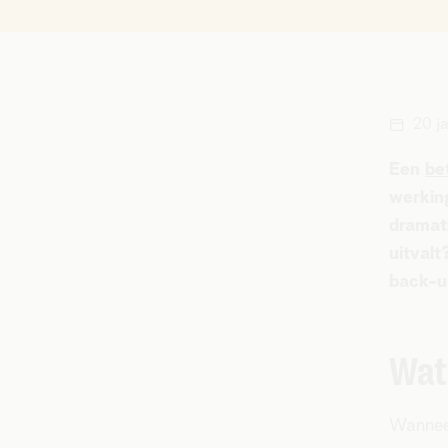
20 j
Een
be
werking
dramat
uitval
back-
Wat
Wanne