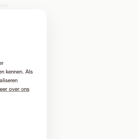
voor
ingen
t
er
gang
en kennen. Als
egvalt
aliseren
eer over ons
als