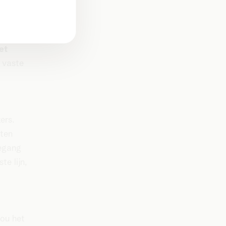
 en
k-up.
et
 vaste
ers.
eten
oegang
te lijn,
jou het