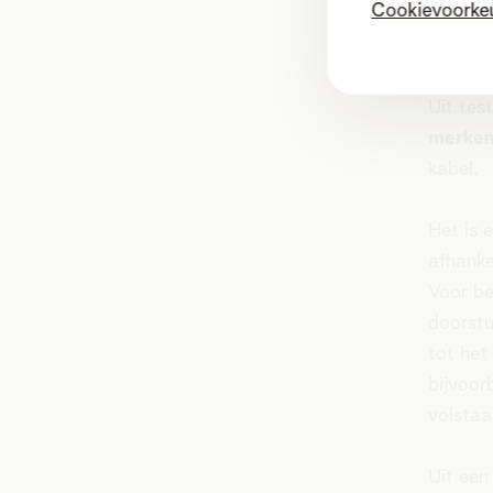
Cookievoorke
Telenet
Brussel
Uit tes
merken
kabel.
Het is 
afhanke
Voor be
doorstu
tot het
bijvoor
volstaa
Uit een