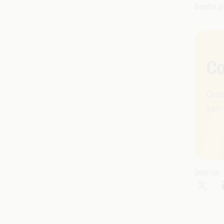
beste p
Co
Ontd
van 
Deel via