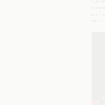
automa
exter
iets tr
schakel