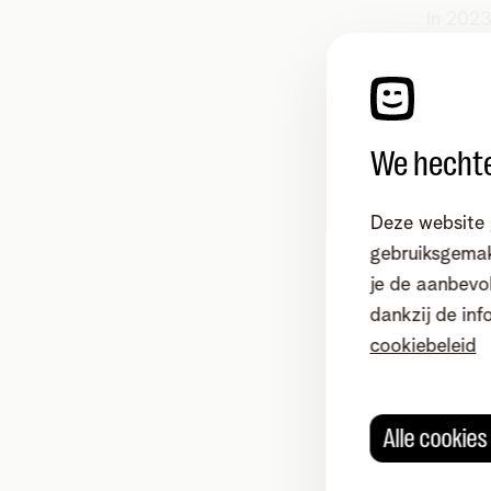
In 2023
96% van
dagelij
toepass
We hechte
Kassasy
via tra
Deze website 
allemaa
gebruiksgemak
brengt 
je de aanbevol
door we
dankzij de inf
onderh
cookiebeleid
Is e
Alle cookie
int