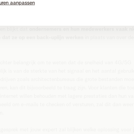
uren aanpassen
 beschikt over een ultrasnel 4G/5G-netwerk in Vlaanderen
. Deze snelheid wordt volledig ingezet bij een 4G/5G-bac
ten blijkt dat
ondernemers en hun medewerkers vaak ni
 dat ze op een back-uplijn werken
in plaats van over de
echter belangrijk om te weten dat de snelheid van 4G/5G
lijk is van de sterkte van het signaal en het aantal gebruik
drijven zoals architectenbureaus die grote bestanden mo
ren, kan dit bijvoorbeeld te traag zijn. Voor klanten die t
 internet willen behouden met lagere prestaties dan hun vas
beeld om e-mails te checken of versturen, zal dit dan weer
n.
 gesprek met jouw expert zal blijken welke oplossing voor 