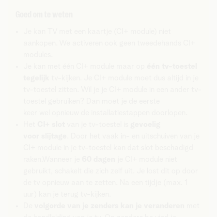
Goed om te weten
Je kan TV met een kaartje (CI+ module) niet
aankopen. We activeren ook geen tweedehands CI+
modules.
Je kan met één CI+ module maar op
één tv-toestel
tegelijk
tv-kijken. Je CI+ module moet dus altijd in je
tv-toestel zitten. Wil je je CI+ module in een ander tv-
toestel gebruiken? Dan moet je de eerste
keer wel opnieuw de installatiestappen doorlopen.
Het
CI+ slot
van je tv-toestel is
gevoelig
voor slijtage
. Door het vaak in- en uitschuiven van je
CI+ module in je tv-toestel kan dat slot beschadigd
raken.Wanneer je
60 dagen
je CI+ module niet
gebruikt, schakelt die zich zelf uit. Je lost dit op door
de tv opnieuw aan te zetten. Na een tijdje (max. 1
uur) kan je terug tv-kijken.
De
volgorde van je zenders kan je veranderen
met