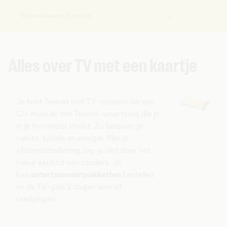
Kijken via kaartje of decoder
NL
U
bent
hier:
Alles over TV met een kaartje
Je hebt Telenet met TV-zenders via een
CI+ module: een Telenet-smartcard die je
in je tv-toestel steekt. Zo bespaar je
ruimte, kabels en energie. Met je
afstandsbediening zap je vlot door het
ruime aanbod van zenders. Je
kan
entertainmentpakketten
bestellen
en de TV-gids 2 dagen vooruit
raadplegen.