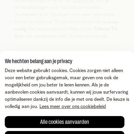
de handleiding van je tv. Op
zenders.be
vind je
de handleidingen voor heel wat tv-merken.
Contacteer je tv-fabrikant voor meer informatie.
Om tv te kijken via TV met een kaartje heb je
coax
nodig
. Dat werkt niet met fiber.Je kan
Telenet TV
flow
niet combineren met TV met een kaartje.
Deel via
We hechten belang aan je privacy
Deze website gebruikt cookies. Cookies zorgen niet alleen
voor een beter gebruiksgemak, maar geven ons ook de
mogelijkheid om jou beter te leren kennen. Als je de
aanbevolen cookies aanvaardt, kunnen wij jouw surfervaring
optimaliseren dankzij de info die je met ons deelt. De keuze is
volledig aan jou.
Lees meer over ons cookiebeleid
Alle cookies aanvaarden