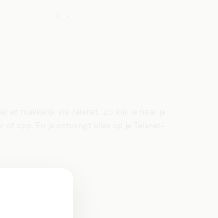
NL
 en makkelijk via Telenet. Zo kijk je naar je
r of app. En je ontvangt alles op je Telenet-