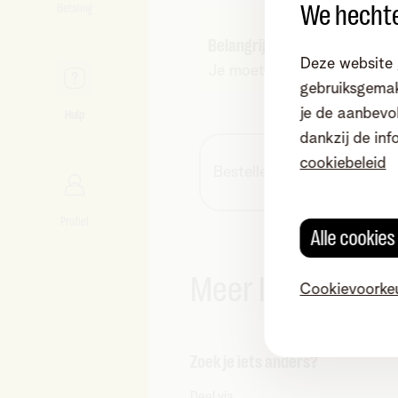
We hechte
Betaling
Belangrijk
Deze website 
Je moet Disney+ nog activer
gebruiksgemak
je de aanbevol
Hulp
dankzij de inf
cookiebeleid
Bestellen
Profiel
Alle cookie
Meer lezen
Cookievoorke
Zoek je iets anders?
Deel via