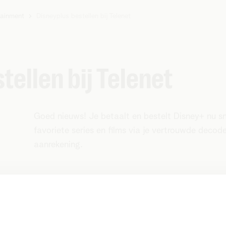
tainment
Disneyplus bestellen bij Telenet
tellen bij Telenet
Goed nieuws! Je betaalt en bestelt Disney+ nu snel
favoriete series en films via je vertrouwde decode
aanrekening.