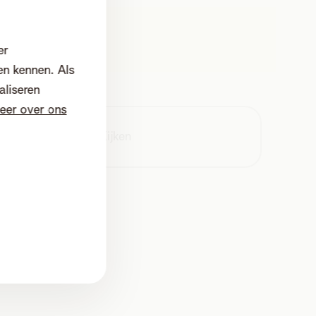
er
en kennen. Als
aliseren
eer over ons
Kijken