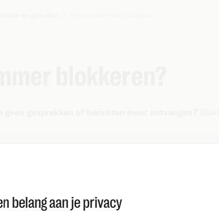
stellen en gebruiken
Hoe een nummer blokkeren?
mmer blokkeren?
n geen gesprekken of berichten meer ontvangen?
Blokk
iOS
n belang aan je privacy