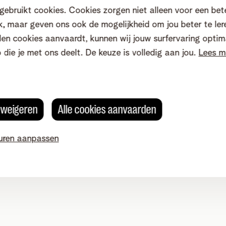
gebruikt cookies. Cookies zorgen niet alleen voor een bet
ten
, maar geven ons ook de mogelijkheid om jou beter te ler
dig?
Neem een kijkje in de handleiding van je mobiele toest
en cookies aanvaardt, kunnen wij jouw surfervaring optim
mmerciële oproepen krijgen? Schrijf je dan in op De
Bel-M
o die je met ons deelt. De keuze is volledig aan jou.
Lees m
ouw nummer bij iemand anders wordt weergegeven als een
lingen jouw nummer verwijderen als spam-nummer. Niet o
s weigeren
Alle cookies aanvaarden
uren aanpassen