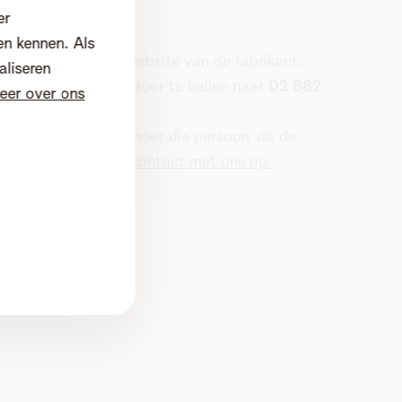
er
en kennen. Als
el of surf naar de website van de fabrikant.
aliseren
e-Niet-Meer-lijst
door te bellen naar
02 882
eer over ons
 spamoproep? Dan moet die persoon via de
pgelost?
Neem dan contact met ons op.