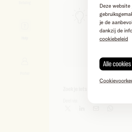
Betaling
Deze website 
Goed om te we
gebruiksgemak
Meer hulp no
je de aanbevol
Wil je geen co
dankzij de inf
19 75.
Hulp
cookiebeleid
Merk je dat j
oproep-instel
Alle cookie
Profiel
Cookievoorke
Zoek je iets anders?
Deel via