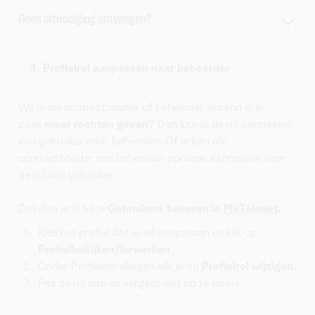
Geen uitnodiging ontvangen?
Je kan ook zelf je login aanmaken zonder een uitnodiging
van de beheerder. Deze login wordt dan automatisch een
3. Profielrol aanpassen naar beheerder
gebruiker.
Wil je als contracthouder of beheerder iemand in je
Ga naar de
loginpagina
en kies Nog geen login?.
zaak
meer rechten geven
? Dan kan je de rol aanpassen
Vul een actief e-mailadres in als login.
van gebruiker naar beheerder. Of je kan als
Vervolledig de stappen.
contracthouder een beheerder opnieuw aanpassen naar
de rol van gebruiker.
Dat doe je in bij je
Gebruikers beheren in
MyTelenet
.
Kies het profiel dat je wil aanpassen en klik op
Profielbekijken/bewerken
.
Onder Profielinstellingen klik je op
Profielrol wijzigen
.
Pas de rol aan en vergeet niet op te slaan!