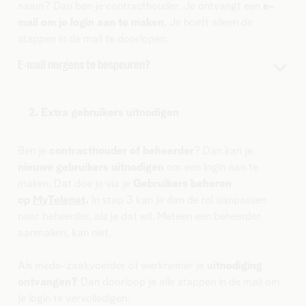
naam? Dan ben je contracthouder. Je ontvangt een
e-
mail om je login aan te maken
. Je hoeft alleen de
stappen in de mail te doorlopen.
E-mail nergens te bespeuren?
Dan volg je deze stappen.
Ga naar de loginpagina en kies
Nog geen login?
2. Extra gebruikers uitnodigen
Vul een
je persoonlijke e-mailadres
in als login.
Geef in de volgende stappen zeker aan dat
het
Ben je
contracthouder of beheerder
? Dan kan je
contract op jouw naam staat!
Anders wordt je
nieuwe gebruikers uitnodigen
om een login aan te
login aangemaakt als gebruiker en heb je niet alle
maken. Dat doe je via je
Gebruikers beheren
rechten.
op
MyTelenet
.
In stap 3 kan je dan de rol aanpassen
Vergeet niet een
mobiel nummer
aan je login
naar beheerder, als je dat wil. Meteen een beheerder
te koppelen. Zo hou je je verbruik eenvoudig in de
aanmaken, kan niet.
gaten.
Als mede-zaakvoerder of werknemer je
uitnodiging
ontvangen?
Dan doorloop je alle stappen in de mail om
je login te vervolledigen.