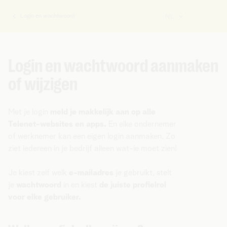
Login en wachtwoord
NL
U
bent
hier:
Login en wachtwoord aanmaken
of wijzigen
Met je login
meld je makkelijk aan op alle
Telenet-websites en apps.
En elke ondernemer
of werknemer kan een eigen login aanmaken. Zo
ziet iedereen in je bedrijf alleen wat-ie moet zien!
Je kiest zelf welk
e-mailadres
je gebruikt, stelt
je
wachtwoord
in en kiest
de juiste profielrol
voor elke gebruiker.