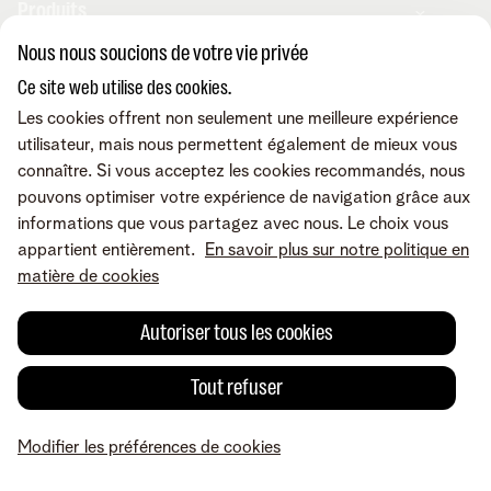
Produits
Nous nous soucions de votre vie privée
Combos
Ce site web utilise des cookies.
Applis & services
Internet
Les cookies offrent non seulement une meilleure expérience
Téléphonie mobile
utilisateur, mais nous permettent également de mieux vous
Téléphonie fixe
MyTelenet-app
connaître. Si vous acceptez les cookies recommandés, nous
Contact & conseils
TV digitale
Webmail
pouvons optimiser votre expérience de navigation grâce aux
Fibre
MyTelenet
informations que vous partagez avec nous. Le choix vous
Outils digitaux
MyCloud
Contactez-nous
appartient entièrement.
En savoir plus sur notre politique en
Retrouvez-nous sur
Amplificateurs wifi
FreePhone Business Portal
Aide en ligne
matière de cookies
Les appareils
Telenet pour indépendants
Demandez une visite
Promos
Nos points de vente
Autoriser tous les cookies
A propos de Telenet
Careers
Conditions
Mentions légales
Droit de
Modifier mes produits
Déménager
rétractation
Vie privée
Modifier les préférences de cookies
Cookie policy
Sécurité
Tarifs
Tout refuser
Qualité des services
Accessibilité
Check & Smile
Inspiration
© Telenet 2026 - Telenet SRL - Liersesteenweg 4, 2800 Malines -
Notre service clientèle
TVA BE 0473.416.418 - RPM Anvers dep. Malines
Modifier les préférences de cookies