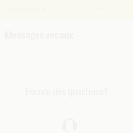
Votre Produit Voice Pro
FR
Vous
êtes
ici:
Messages vocaux
Encore des questions?