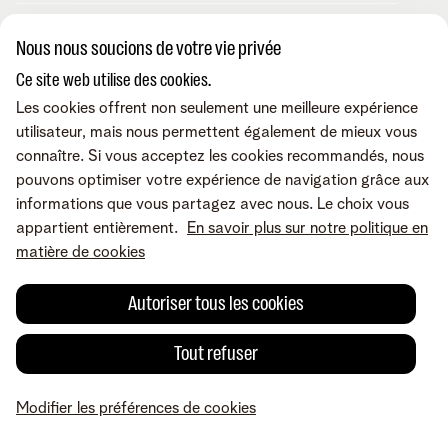
Téléphonie fixe
MyTelenet-app
Contact & conseils
TV digitale
Webmail
Nous nous soucions de votre vie privée
Fibre
MyTelenet
Ce site web utilise des cookies.
Outils digitaux
MyCloud
Contactez-nous
Retrouvez-nous sur
Amplificateurs wifi
Les cookies offrent non seulement une meilleure expérience
FreePhone Business Portal
Aide en ligne
Les appareils
utilisateur, mais nous permettent également de mieux vous
Telenet pour indépendants
Demandez une visite
Promos
connaître. Si vous acceptez les cookies recommandés, nous
Nos points de vente
A propos de Telenet
Careers
Conditions
Mentions légales
Droit de
Modifier mes produits
pouvons optimiser votre expérience de navigation grâce aux
Déménager
rétractation
Vie privée
Modifier les préférences de cookies
Cookie policy
Sécurité
informations que vous partagez avec nous. Le choix vous
Tarifs
Qualité des services
Accessibilité
Check & Smile
appartient entièrement.
En savoir plus sur notre politique en
Inspiration
© Telenet 2026 - Telenet SRL - Liersesteenweg 4, 2800 Malines -
matière de cookies
Notre service clientèle
TVA BE 0473.416.418 - RPM Anvers dep. Malines
Autoriser tous les cookies
Tout refuser
Modifier les préférences de cookies