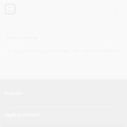
Nous avons bien reçu votre
demande !
Un de nos experts vous rappellera dans les plus brefs délais.
Produits
Combos
Applis & services
Internet
Téléphonie mobile