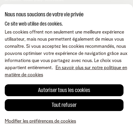
de cookies
Cookie policy
Accessibilité
© Telenet 2026 - Telenet SRL - Liersesteenweg 4, 2800 Malines -
Nous nous soucions de votre vie privée
TVA BE 0473.416.418 - RPM Anvers dep. Malines
Ce site web utilise des cookies.
Les cookies offrent non seulement une meilleure expérience
utilisateur, mais nous permettent également de mieux vous
connaître. Si vous acceptez les cookies recommandés, nous
pouvons optimiser votre expérience de navigation grâce aux
informations que vous partagez avec nous. Le choix vous
appartient entièrement.
En savoir plus sur notre politique en
matière de cookies
Autoriser tous les cookies
Tout refuser
Modifier les préférences de cookies