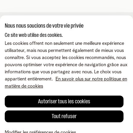
Nous nous soucions de votre vie privée
A propos de nous
Ce site web utilise des cookies.
Les cookies offrent non seulement une meilleure expérience
À propos de Telenet Business
Support
utilisateur, mais nous permettent également de mieux vous
Notre réseau
connaître. Si vous acceptez les cookies recommandés, nous
Notre Partenaires Business
pouvons optimiser votre expérience de navigation grâce aux
Presse et médias
Consultez nos FAQ
Contactez-nous
informations que vous partagez avec nous. Le choix vous
Offres d'emploi
Le portail Business Mobile
appartient entièrement.
En savoir plus sur notre politique en
Le portail MyBill
matière de cookies
Le portail TIP
Contactez-nous
Retrouvez-nous sur
Le portail MyCloud
Rappelez-moi
Autoriser tous les cookies
Portails en ligne
Par e-mail
Prenez un rendez-vous
Conditions
Mentions légales
Politique de confidentialité
Modifier les préférences
Tout refuser
de cookies
Cookie policy
Accessibilité
© Telenet 2026 - Telenet SRL - Liersesteenweg 4, 2800 Malines -
Modifier les préférences de cookies