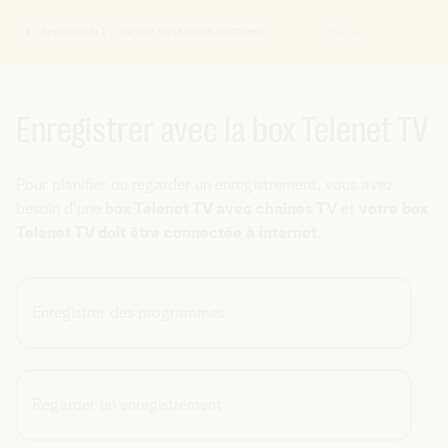
Regarder la TV via une carte ou un décodeur
FR
Vous
êtes
ici:
Enregistrer avec la box Telenet TV
Pour planifier ou regarder un enregistrement, vous avez
besoin d'une
box Telenet TV avec chaînes TV
et
votre box
Telenet TV doit être connectée à internet
.
Enregistrer des programmes
Regarder un enregistrement