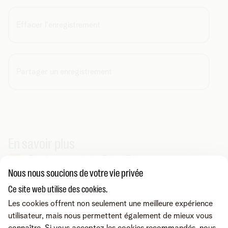
Effacer l'enregistrement
Partager un enregistrement
En savoir plus
Enregistrer avec la box Telenet TV
Nous nous soucions de votre vie privée
Ce site web utilise des cookies.
Vous cherchez autre chose ?
Les cookies offrent non seulement une meilleure expérience
Partager sur
utilisateur, mais nous permettent également de mieux vous