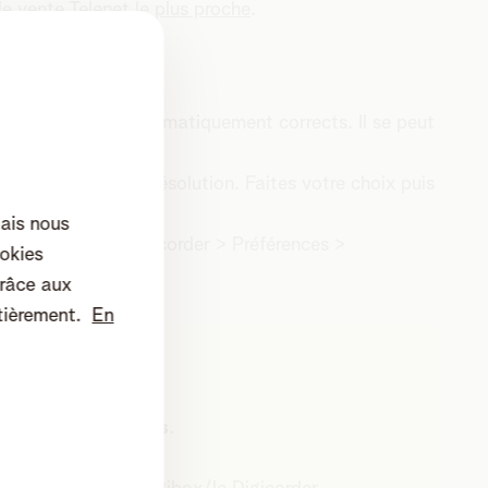
de vente Telenet le plus proche
.
 réglages sont automatiquement corrects. Il se peut
me suit :
 Image et son > Résolution. Faites votre choix puis
mais nous
dez à Digibox/Digicorder > Préférences >
okies
râce aux
tièrement.
En
a
formation de blocs
.