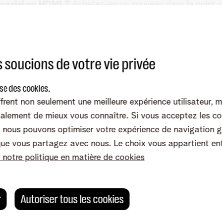
coaxial ou HDMI ?
Achetez-en un nouveau dans le
point 
tion de l'image
cté à votre décodeur/box Telenet TV via un câble HDMI, les
 soucions de votre vie privée
e TV, que vous deviez modifier la résolution. Procédez com
r la touche « maison » puis sur la roue dentée. Accédez à
ise des cookies.
mer.
frent non seulement une meilleure expérience utilisateur, 
z sur la touche « maison » puis sur la roue dentée. Accé
alement de mieux vous connaître. Si vous acceptez les co
ix puis appuyez sur OK pour confirmer.
nous pouvons optimiser votre expérience de navigation g
que vous partagez avec nous. Le choix vous appartient en
r notre politique en matière de cookies
NIU) qui n’a pas été installé par Telenet peut provoquer l
r
Autoriser tous les cookies
câbles et connecteurs approuvés par Telenet
.