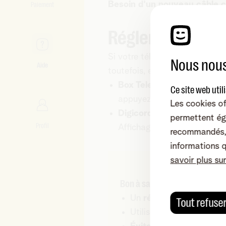
Besoin d'un nouveau câble 
Paiement
Régler la résolu
Si votre téléviseur est conne
Nous nous
Aide
toutefois, en fonction de votr
Box Telenet TV :
Appuyez su
Ce site web util
appuyez sur OK pour confir
Les cookies of
Digicorder/Digibox :
Appuye
permettent ég
Profil
Affichage. Faites votre cho
recommandés, 
informations 
savoir plus su
Bon à savoir
Un
répartiteur réseau
(
Tout refuse
Utilisez uniquement des