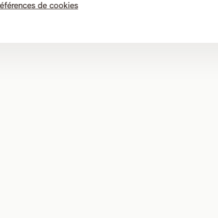
raccords ou pièces d’embranchement
entre le répartiteur r
références de cookies