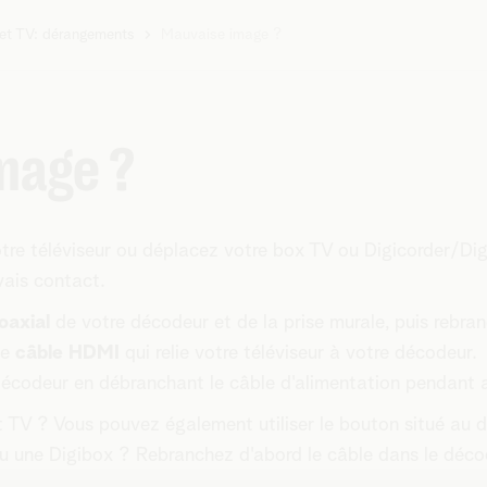
net TV: dérangements
Mauvaise image ?
mage ?
tre téléviseur ou déplacez votre box TV ou Digicorder/Digi
vais contact.
oaxial
de votre décodeur et de la prise murale, puis rebra
le
câble HDMI
qui relie votre téléviseur à votre décodeur.
décodeur en débranchant le câble d'alimentation pendant 
TV ? Vous pouvez également utiliser le bouton situé au dos 
u une Digibox ? Rebranchez d'abord le câble dans le décod