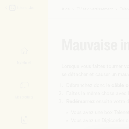
telenet.be
Aide
TV et divertissement
Tele
Vous
êtes
ici:
Mauvaise i
MyTelenet
Lorsque vous faites tourner vo
se détacher et causer un mau
Débranchez donc le
câble c
Faites la même chose avec 
Mes produits
Redémarrez
ensuite votre 
Vous avez une box Telenet 
Vous avez un Digicorder o