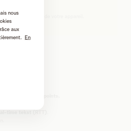
mais nous
site web du fabricant de votre appareil.
okies
râce aux
tièrement.
En
pp téléphone.
t à droite sur les
3 points.
ramètres.
al-time tekst (RTT)
.
n.