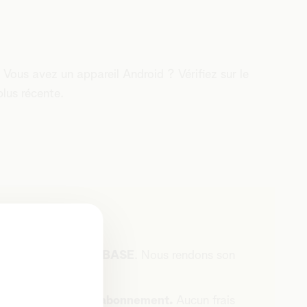
. Vous avez un appareil Android ? Vérifiez sur le
plus récente.
u'entre Telenet et BASE
. Nous rendons son
c
inclus dans votre abonnement.
Aucun frais