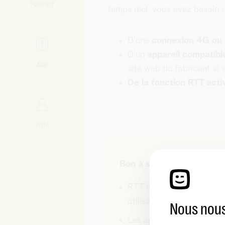
Paiement
temps réel, vous avez besoin :
D'une
connexion 4G ou
D'un
appareil compatibl
Aide
site web du fabricant si v
De la fonction RTT acti
Profil
Bon à savoir
RTT n'est actuellement
d
utilisation progressiveme
Nous nous
Les appels RTT sont
con