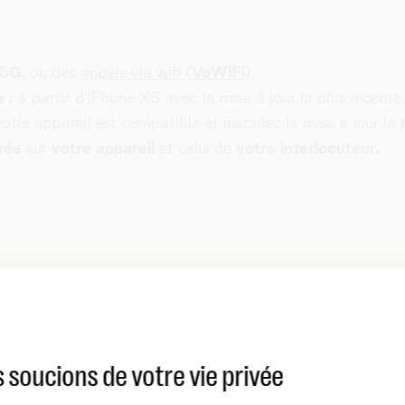
 5G
, ou des
appels via wifi (
VoWiFi
)
.
e
:
à partir d'iPhone XS avec la mise à jour la plus récente
otre appareil est compatible et installez la mise à jour la 
vée
sur
votre appareil
et celui de
votre interlocuteur.
isponible qu'en Belgique
et ne fonctionne pour l'instant
q
nt possible entre d'autres opérateurs.
 soucions de votre vie privée
sidérés
comme des appels vocaux normaux et sont don