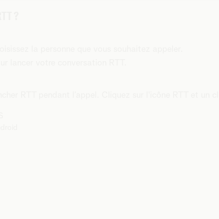
RTT ?
oisissez la personne que vous souhaitez appeler.
ur lancer votre conversation RTT.
er RTT pendant l’appel. Cliquez sur l'icône RTT et un cla
OS
ndroid