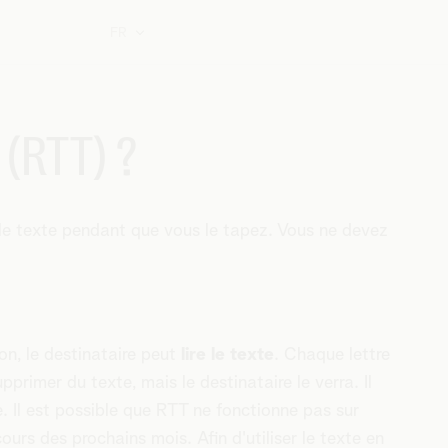
FR
 (RTT) ?
e le texte pendant que vous le tapez. Vous ne devez
on, le destinataire peut
lire le texte
. Chaque lettre
primer du texte, mais le destinataire le verra. Il
. Il est possible que RTT ne fonctionne pas sur
urs des prochains mois. Afin d'utiliser le texte en