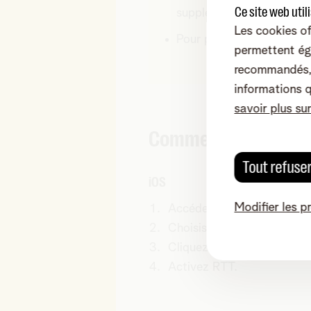
Ce site web util
supplémentaire n'est fac
Les cookies of
Pour plus d'informations s
permettent ég
recommandés, 
informations 
savoir plus su
Comment puis-je ac
Tout refuse
iOS
Modifier les p
Accédez à
Paramètres.
Choisissez
Accessibilité
.
Cliquez sur
RTT
.
Activez RTT.