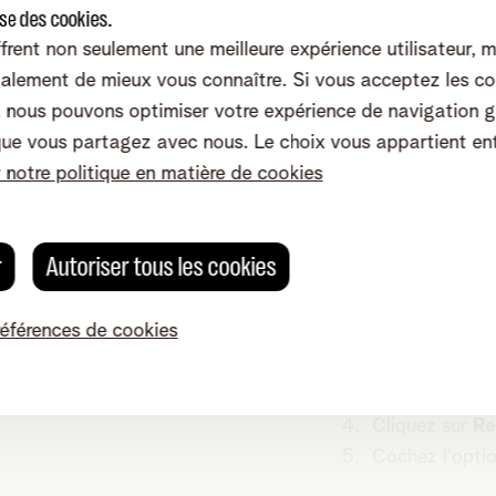
ise des cookies.
turé spécifiquement pour RTT.
frent non seulement une meilleure expérience utilisateur, 
ur la compatibilité de votre appareil, veuillez vérifier le 
alement de mieux vous connaître. Si vous acceptez les co
nous pouvons optimiser votre expérience de navigation g
que vous partagez avec nous. Le choix vous appartient en
r notre politique en matière de cookies
tiver RTT sur mon smartphone ?
r
Autoriser tous les cookies
Android
références de cookies
Allez dans
l'a
Cliquez en hau
Accédez à
Pa
Cliquez sur
Re
Cochez l'optio