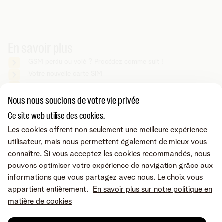
En savoir plus
GSM perdu ou volé ? Procédez comme suit !
Votre nouvelle carte SIM
Vous recevez cette carte SIM de Telenet
Nous nous soucions de votre vie privée
Ce site web utilise des cookies.
Vous cherchez autre chose ?
Les cookies offrent non seulement une meilleure expérience
Partager sur
utilisateur, mais nous permettent également de mieux vous
connaître. Si vous acceptez les cookies recommandés, nous
pouvons optimiser votre expérience de navigation grâce aux
informations que vous partagez avec nous. Le choix vous
appartient entièrement.
En savoir plus sur notre politique en
matière de cookies