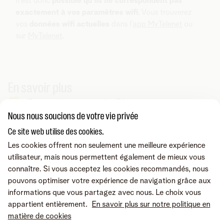
Il est donc
possible qu’ils ne correspondent pas
exactement à vos paramètres wifi
. Vous trouverez
vos
données wifi actuelles
dans l’
app MyTelenet
ou
sur
MyTelenet
.
En savoir plus
Tout savoir sur votre modem Telenet
Nous nous soucions de votre vie privée
Ce site web utilise des cookies.
Vous cherchez autre chose ?
Les cookies offrent non seulement une meilleure expérience
Partager sur
utilisateur, mais nous permettent également de mieux vous
connaître. Si vous acceptez les cookies recommandés, nous
pouvons optimiser votre expérience de navigation grâce aux
informations que vous partagez avec nous. Le choix vous
appartient entièrement.
En savoir plus sur notre politique en
matière de cookies