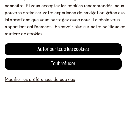
connaître. Si vous acceptez les cookies recommandés, nous
pouvons optimiser votre expérience de navigation grâce aux
informations que vous partagez avec nous. Le choix vous
appartient entièrement.
En savoir plus sur notre politique en
matière de cookies
Autoriser tous les cookies
Tout refuser
Une erreur ou une suggestion?
Modifier les préférences de cookies
MyTelenet
Mes produits
Paiement
Aide
Profil
A propos de Telenet
Careers
Conditions
Mentions légales
Droit de
rétractation
Vie privée
Modifier les préférences de cookies
Cookie policy
© Telenet 2026 - Telenet SRL – Liersesteenweg 4, 2800 Malines –
TVA BE 0473.416.418 - RPM Anvers dep. Malines