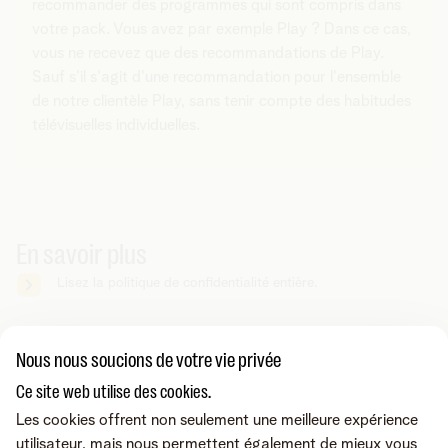
recommander des programmes qui sont compris dans
votre pack. Vous avez par exemple Play ? Dans ce cas,
vous ne recevez que des recommandations de Play.
Sauf s'il s'agit d'une recommandation pour l'ensemble
de notre clientèle Play, sans tenir compte des habitudes
télévisuelles individuelles.
En savoir plus
Lisez la politique de confidentialité entière.
Vous cherchez autre chose ?
Nous nous soucions de votre vie privée
Partager sur
Ce site web utilise des cookies.
Les cookies offrent non seulement une meilleure expérience
utilisateur, mais nous permettent également de mieux vous