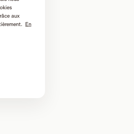
okies
râce aux
tièrement.
En