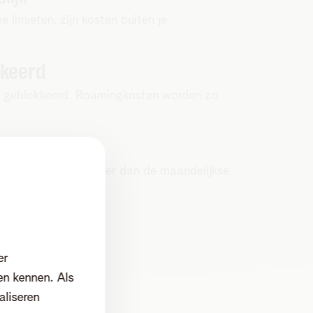
 limieten, zijn kosten buiten je
kkeerd
 geblokkeerd. Roamingkosten worden zo
ssingen
etaalt dus nooit meer dan de maandelijkse
er
en kennen. Als
aliseren