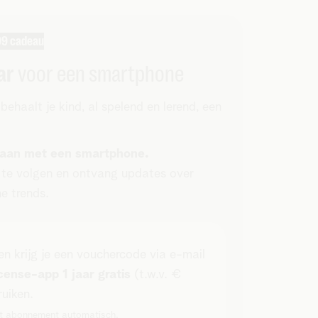
,99 cadeau
ar
voor een smartphone
haalt je kind, al spelend en lerend, een
gaan met een smartphone.
 te volgen en ontvang updates over
ne trends.
en krijg je een vouchercode via e-mail
ense-app 1 jaar gratis
(t.w.v. €
uiken.
et abonnement automatisch.