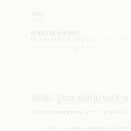
Bespaar tijd en moeite
Online bestellen is snel, eenvoudig en veilig
je overstap? Die regelen wij.
Welke
gsm
kies je voor je
Een
oude smartphone
kan prima dienen als 
Wil je toch een
nieuwe smartphone
kopen? 