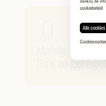
dankzij de inf
cookiebeleid
Alle cookie
Cookievoorke
Mobile Junior b
Da's
zo geregel