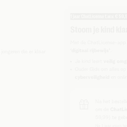
1 jaar ChatLicense t.w.v. € 59
Stoom je kind kla
Met de ChatLicense-app be
‘digitaal rijbewijs’
.
jongeren die er klaar
Je kind leert
veilig om
Ouder Gids om alles op
cyberveiligheid
en onli
Na het bestell
om de
ChatLic
59,99) te gebr
Na 1 jaar stopt h