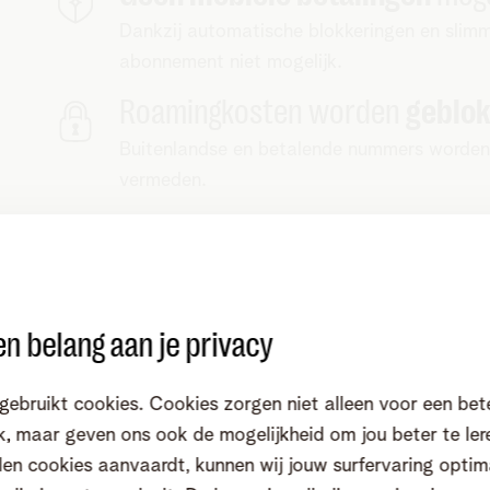
Dankzij automatische blokkeringen en slimme
abonnement niet mogelijk.
Roamingkosten worden
geblo
Buitenlandse en betalende nummers worden
vermeden.
Vaste lage prijs
, zonder verra
Mobile Junior is een vast abonnement. Je b
vaste kost.
n belang aan je privacy
gebruikt cookies. Cookies zorgen niet alleen voor een bet
, maar geven ons ook de mogelijkheid om jou beter te ler
en cookies aanvaardt, kunnen wij jouw surfervaring optim