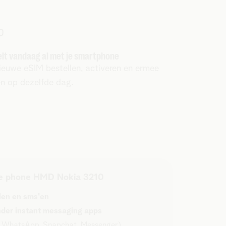
elt vandaag al met je smartphone
ieuwe eSIM bestellen, activeren en ermee
en op dezelfde dag.
e phone HMD Nokia 3210
len en sms'en
der instant messaging apps
. WhatsApp, Snapchat, Messenger)