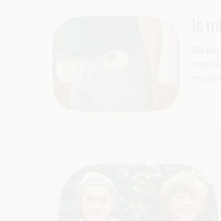
Is m
Die bes
begelei
smartp