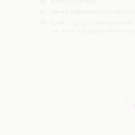
5 GB
mobiele data
Slimme blokkeringen
vermijden ext
1 jaar
toegang tot
ChatLicense
(t
Leer je kind veilig omgaan met een sma