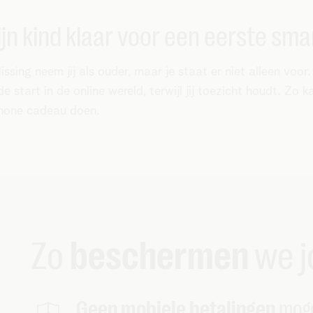
ijn kind klaar voor een eerste sm
lissing neem jij als ouder, maar je staat er niet alleen voor
de start in de online wereld, terwijl jij toezicht houdt. Zo 
hone cadeau doen.
Zo
beschermen
we j
Geen mobiele betalingen
moge