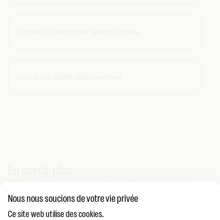
Modifier ou supprimer quelque chose
Vous avez oublié quelque chose
En savoir plus
Modifier le mot de passe Telenet ?
Nous nous soucions de votre vie privée
Ce site web utilise des cookies.
Vous cherchez autre chose ?