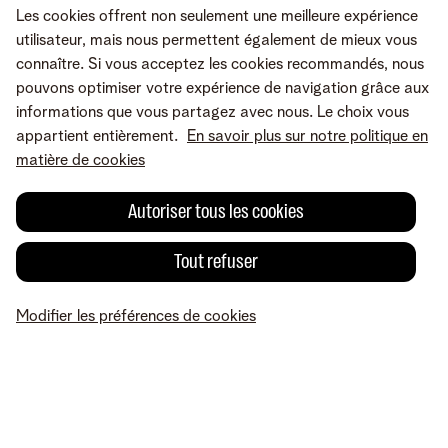
Les cookies offrent non seulement une meilleure expérience
Partager sur
utilisateur, mais nous permettent également de mieux vous
connaître. Si vous acceptez les cookies recommandés, nous
pouvons optimiser votre expérience de navigation grâce aux
informations que vous partagez avec nous. Le choix vous
appartient entièrement.
En savoir plus sur notre politique en
matière de cookies
Autoriser tous les cookies
Tout refuser
Une erreur ou une suggestion?
Modifier les préférences de cookies
MyTelenet
Mes produits
Paiement
Aide
Profil
Conditions
Mentions légales
Droit de rétractation
Modifier les préférences de
cookies
Accessibilité
© Telenet 2026 - Telenet SRL – Liersesteenweg 4, 2800 Malines –
TVA BE 0473.416.418 - RPM Anvers dep. Malines