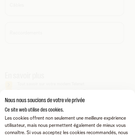
Câbles
Raccordements
En savoir plus
Tout savoir sur votre modem Telenet
Tout savoir sur les boosters wifi de Telenet
Nous nous soucions de votre vie privée
Ce site web utilise des cookies.
Vous cherchez autre chose ?
Les cookies offrent non seulement une meilleure expérience
Partager sur
utilisateur, mais nous permettent également de mieux vous
connaître. Si vous acceptez les cookies recommandés, nous