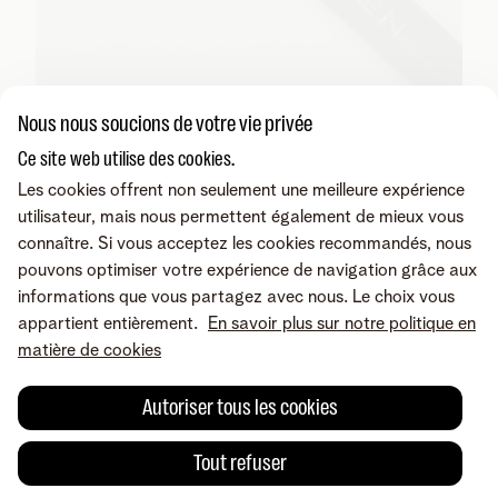
Nous nous soucions de votre vie privée
Ce site web utilise des cookies.
Les cookies offrent non seulement une meilleure expérience
utilisateur, mais nous permettent également de mieux vous
En savoir plus
connaître. Si vous acceptez les cookies recommandés, nous
Telenet est-il disponible dans votre commune ?
pouvons optimiser votre expérience de navigation grâce aux
À quoi ressemble le réseau câblé chez vous ?
informations que vous partagez avec nous. Le choix vous
Où installer le modem et le répartiteur réseau ?
appartient entièrement.
En savoir plus sur notre politique en
Tout savoir sur le câble de distribution dans votre habitation
matière de cookies
Brochure câble (pdf)
Autoriser tous les cookies
Vous cherchez autre chose ?
Tout refuser
Partager sur