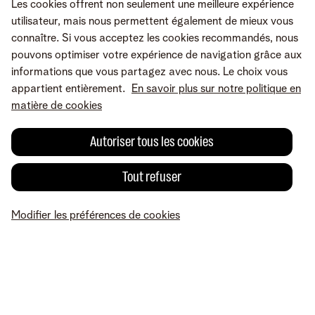
Les cookies offrent non seulement une meilleure expérience
Partager sur
utilisateur, mais nous permettent également de mieux vous
connaître. Si vous acceptez les cookies recommandés, nous
pouvons optimiser votre expérience de navigation grâce aux
informations que vous partagez avec nous. Le choix vous
appartient entièrement.
En savoir plus sur notre politique en
matière de cookies
Autoriser tous les cookies
Tout refuser
Une erreur ou une suggestion?
Modifier les préférences de cookies
MyTelenet
Mes produits
Paiement
Aide
Profil
Conditions
Mentions légales
Droit de rétractation
Modifier les préférences de
cookies
Accessibilité
© Telenet 2026 - Telenet SRL – Liersesteenweg 4, 2800 Malines –
TVA BE 0473.416.418 - RPM Anvers dep. Malines