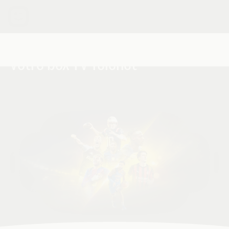
Regardez DAZN
sur
votre box TV Telenet