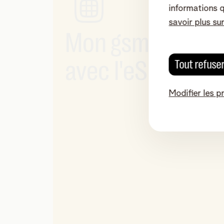
informations 
savoir plus su
Mon gsm est-il c
avec l'eSIM ?
Tout refuse
Modifier les p