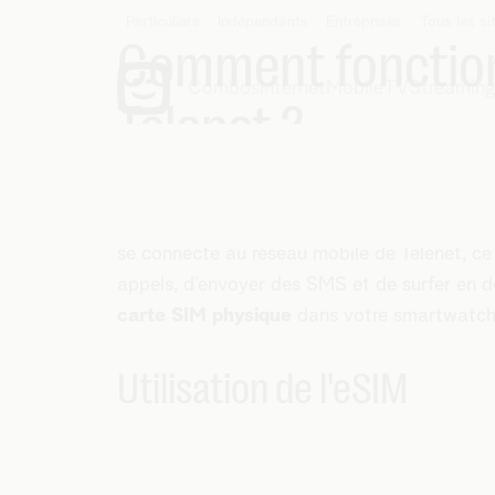
Particuliers
Indépendants
Entreprises
Comment fonctio
Telenet ?
Internet + Mobile + TV
Abonnements internet
Abonnements GSM
Abonnements TV
Netflix
Smartphones
Une
eSIM est intégrée numériquement da
Internet + Mobile
Combos avec internet
Combos avec mobile
Combos avec TV
Disney+
TV et audio
smartwatch. Elle possède les mêmes fonctio
Internet + TV
YouTube Premium
Tablettes
se connecte au réseau mobile de Telenet, ce
Be tv
Montres connectées
appels, d’envoyer des SMS et de surfer en 
HFC / Fibre
Réseau mobile 5G
Chaînes thématiques
Tous les appareils
carte SIM physique
dans votre smartwatch
Be Sport
Offres Back to School
Plus de divertissement
Utilisation de l'eSIM
Samsung Flip8 | Fold8