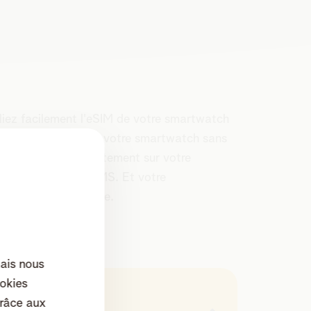
liez facilement l'eSIM de votre smartwatch
s permet d’utiliser votre smartwatch sans
 les messages directement sur votre
r et envoyer des SMS. Et votre
e abonnement mobile.
mais nous
okies
râce aux