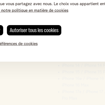
que vous partagez avec nous. Le choix vous appartient en
r notre politique en matière de cookies
ompatible
Modèles compatibles d'App
iPhone XS / iPhone XS
r
Autoriser tous les cookies
iPhone XR
iPhone 11 / iPhone 11 P
références de cookies
iPhone 12 / iPhone 12 
iPhone 13 / iPhone 13 
iPhone SE Gen 2 / iPh
iPhone 14 / iPhone 14 
iPhone 15 / iPhone 15 
iPhone 16e / iPhone 16 
iPhone 16 Max
iPhone 17e / iPhone 17 
Pro Max