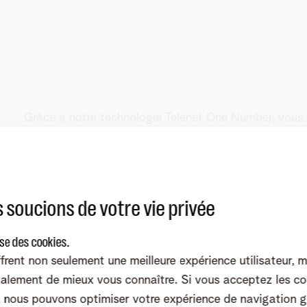
Grâce à notre technologie Telenet One Number, vous 
à l'abonnement mobile de votre smartphone. Cela vou
avoir votre téléphone GSM à proximité. Vous recevez
smartwatch. Vous pouvez même l’utiliser pour appele
consommation ? Elle est simplement déduite de votr
 soucions de votre vie privée
ise des cookies.
frent non seulement une meilleure expérience utilisateur, 
alement de mieux vous connaître. Si vous acceptez les co
nous pouvons optimiser votre expérience de navigation g
Apple