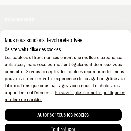
Abonnements
Combos
Nous nous soucions de votre vie privée
Aide et conseils
Internet
Ce site web utilise des cookies.
Mobile
Telenet TV
Les cookies offrent non seulement une meilleure expérience
MyTelenet-app
Service client
BE Sports
utilisateur, mais nous permettent également de mieux vous
Contactez-nous
BE TV
connaître. Si vous acceptez les cookies recommandés, nous
Déménager
Fibre
pouvons optimiser votre expérience de navigation grâce aux
Easy Switch
Internet
Corporate
Amplificateurs wifi
informations que vous partagez avec nous. Le choix vous
Reprise
Mobile et fixe
Téléphonie fixe
appartient entièrement.
En savoir plus sur notre politique en
Notre communauté
TV et divertissement
Les appareils
matière de cookies
Tarifs
Relevés de compte
A propos de Telenet
Promos
Retrouvez-nous sur
Dérangements
Presse et médias
Sécurité
Autoriser tous les cookies
Modifier vos données
Informations financières
Modifier mes produits
Développement durable
Offre Internet Sociale
Conditions
Mentions légales
Droit de rétractation
Modifier les préférences de
Tout refuser
Careers