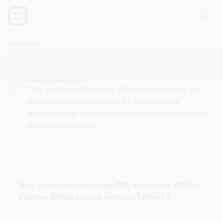
Mes produits
Vous
Bonjour,
êtes
Modifiez votre abonnement et gérez les options
ici:
correspondantes ici.
Cela peut prendre jusqu'à 48 heures avant que les
nouveaux abonnements ou les modifications
apportées aux abonnements existants apparaissent
dans le récapitulatif.
Vous cherchez votre code PIN, votre code PUQ ou
d'autres détails sur vos services Telenet ?