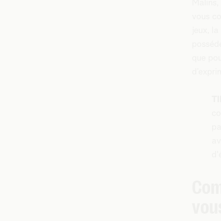
Malins,
vous co
jeux, l
posséde
que pou
d’expri
TI
co
pa
av
d'
Com
vou