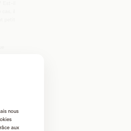
? Est-il
cas, il
t petit
ue
re
n âge,
mais nous
okies
ense
râce aux
plir de