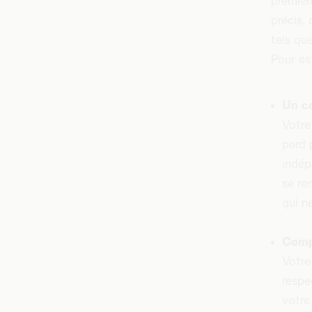
premièr
précis,
tels qu
Pour es
Un c
Votre
perd 
indép
se re
qui ne
Compr
Votre
respe
votre