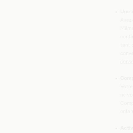
Une 
Avez-
Même 
conti
tant 
conve
conse
Compr
Votre
ne vo
Compr
enfan
Acti