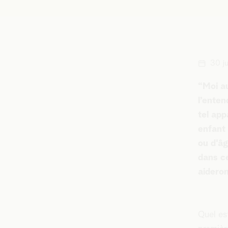
30 j
“Moi a
l’enten
tel ap
enfant 
ou d'âg
dans ce
aideron
Quel es