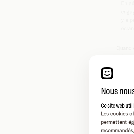
En gé
engag
y a p
écra
Quand o
présent
l’empor
Parl
Nous nous
enf
Ce site web util
« Oui, 
Les cookies of
je n’en
permettent ég
nécessa
recommandés, 
majorit