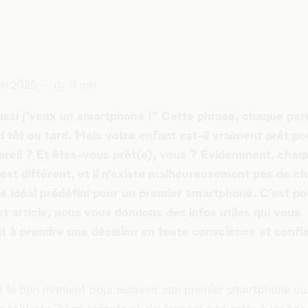
uin 2025
-
4 min
ussi j’veux un smartphone !” Cette phrase, chaque par
d tôt ou tard. Mais votre enfant est-il vraiment prêt po
pareil ? Et êtes-vous prêt(e), vous ? Évidemment, chaq
est différent, et il n'existe malheureusement pas de ch
e idéal prédéfini pour un premier smartphone. C'est po
t article, nous vous donnons des infos utiles qui vous
t à prendre une décision en toute conscience et confi
t le bon moment pour recevoir son premier smartphone ou