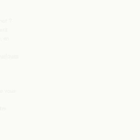
rnet ?
fant
, en
uelques
ue vous
tre