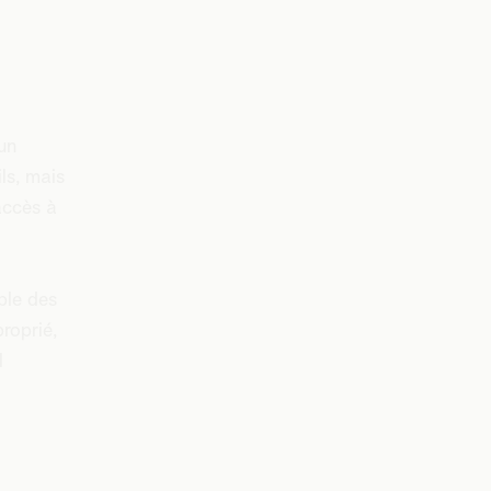
un
ls, mais
accès à
.
ble des
roprié,
l