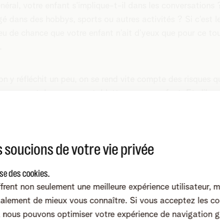
néral, votre enfant s’implique-t-il dans les conversations 
é dans des hobbys, sports ou autres activités ? Si c’est le 
eu de chance que votre enfant n’ait d’yeux que pour ce tou
n.
n y réfléchit un peu, on se rend vite compte des risques q
e un smartphone ou une tablette pour un enfant. Et s’ils
tent ou non sur les avantages d’un tel appareil.
ez-en : pour quelles raisons vot
 soucions de votre vie privée
ant veut-il un smartphone ?
ise des cookies.
mais... mon gosse a-t-il vraiment besoin de ça ? Moi, à so
frent non seulement une meilleure expérience utilisateur, 
 avais pas ! » La question de savoir si un smartphone est
alement de mieux vous connaître. Si vous acceptez les co
ire ou non pour un enfant se pose évidemment chez l’imm
nous pouvons optimiser votre expérience de navigation g
é des parents, et à juste titre. Car un smartphone peut rem