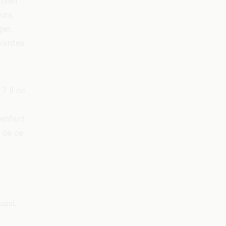
 bien
urs,
ger.
ivantes
? Il ne
 enfant
 de ce
ussi,