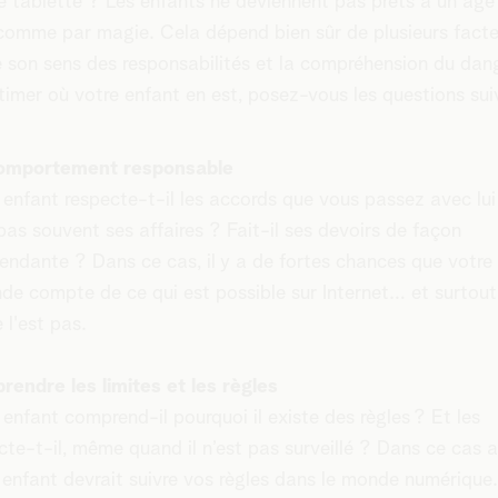
e tablette ? Les enfants ne deviennent pas prêts à un âge
 comme par magie. Cela dépend bien sûr de plusieurs facte
e son sens des responsabilités et la compréhension du dan
timer où votre enfant en est, posez-vous les questions su
omportement responsable
 enfant respecte-t-il les accords que vous passez avec lui 
pas souvent ses affaires ? Fait-il ses devoirs de façon
endante ? Dans ce cas, il y a de fortes chances que votre
nde compte de ce qui est possible sur Internet… et surtout
 l'est pas.
endre les limites et les règles
 enfant comprend-il pourquoi il existe des règles ? Et les
cte-t-il, même quand il n’est pas surveillé ? Dans ce cas a
 enfant devrait suivre vos règles dans le monde numérique.