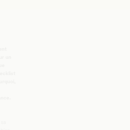
ent
ur un
ue
ecklist
urquoi,
ance.
 sa