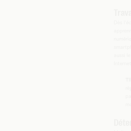
Trava
Dès l'é
apprenn
numériq
smartph
aussi l
Interne
TI
rè
pa
m
Déte