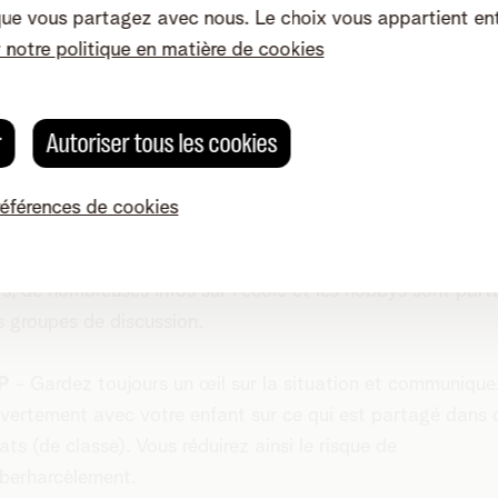
que vous partagez avec nous. Le choix vous appartient en
ses fonctions dans la vie d'un enfant :
r notre politique en matière de cookies
unication et contacts sociaux
 enfant rentre à la maison plus tôt, qu’il ou elle se rend seu
r
Autoriser tous les cookies
ivité extrascolaire, mieux vaut que vous puissiez le ou la jo
-estimez pas non plus ce que les smartphones font pour l
références de cookies
nt d’appartenance à un groupe. En fait, il s’agit d’un moy
t d'entretenir un lien intense – tout comme le font les adul
urs, de nombreuses infos sur l'école et les hobbys sont par
s groupes de discussion.
P
- Gardez toujours un œil sur la situation et communique
vertement avec votre enfant sur ce qui est partagé dans 
ats (de classe). Vous réduirez ainsi le risque de
berharcèlement.