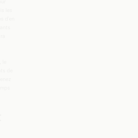
our
is les
es d’en
fants
tra
 le
nts de
venez
temps
t