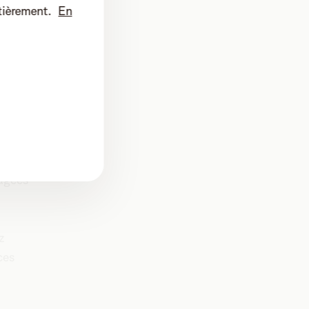
tièrement.
En
l(e) à
indre.
e
en de
tes.
tagées
z
ces