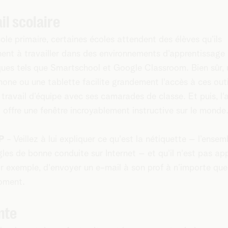
il scolaire
cole primaire, certaines écoles attendent des élèves qu’ils
ent à travailler dans des environnements d'apprentissage
ues tels que Smartschool et Google Classroom. Bien sûr, 
one ou une tablette facilite grandement l'accès à ces outi
e travail d’équipe avec ses camarades de classe. Et puis, l'
t offre une fenêtre incroyablement instructive sur le monde
P
- Veillez à lui expliquer ce qu'est la nétiquette – l’ensem
gles de bonne conduite sur Internet – et qu'il n'est pas app
r exemple, d'envoyer un e-mail à son prof à n’importe que
oment.
nte