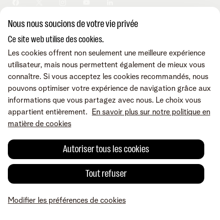
Sécurité
Modifier vos données
Informations financières
Modifier mes produits
Développement durable
Nous nous soucions de votre vie privée
Offre Internet Sociale
Conditions
Mentions légales
Droit de rétractation
Modifier les préférences de
Careers
Check & Smile
cookies
Qualité des services
Accessibilité
Ce site web utilise des cookies.
Vie privée
© Telenet 2026 - Telenet SRL - Liersesteenweg 4, 2800 Malines -
Les cookies offrent non seulement une meilleure expérience
Cookie policy
TVA BE 0473.416.418 - RPM Anvers dep. Malines
utilisateur, mais nous permettent également de mieux vous
Programme heartware
connaître. Si vous acceptez les cookies recommandés, nous
pouvons optimiser votre expérience de navigation grâce aux
informations que vous partagez avec nous. Le choix vous
appartient entièrement.
En savoir plus sur notre politique en
matière de cookies
Autoriser tous les cookies
Tout refuser
Modifier les préférences de cookies