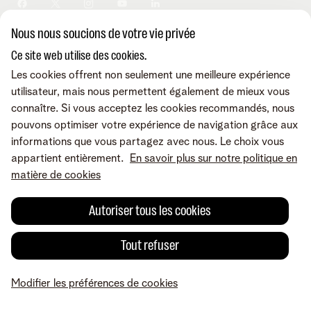
Sécurité
Modifier vos données
Informations financières
Modifier mes produits
Développement durable
Nous nous soucions de votre vie privée
Offre Internet Sociale
Conditions
Mentions légales
Droit de rétractation
Modifier les préférences de
Careers
Check & Smile
cookies
Qualité des services
Accessibilité
Ce site web utilise des cookies.
Vie privée
© Telenet 2026 - Telenet SRL - Liersesteenweg 4, 2800 Malines -
Les cookies offrent non seulement une meilleure expérience
Cookie policy
TVA BE 0473.416.418 - RPM Anvers dep. Malines
utilisateur, mais nous permettent également de mieux vous
Programme heartware
connaître. Si vous acceptez les cookies recommandés, nous
pouvons optimiser votre expérience de navigation grâce aux
informations que vous partagez avec nous. Le choix vous
appartient entièrement.
En savoir plus sur notre politique en
matière de cookies
Autoriser tous les cookies
Tout refuser
Modifier les préférences de cookies