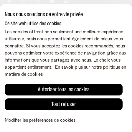
Sécurité
Modifier vos données
Informations financières
Modifier mes produits
Développement durable
Nous nous soucions de votre vie privée
Offre Internet Sociale
Conditions
Mentions légales
Droit de rétractation
Modifier les préférences de
Careers
Check & Smile
cookies
Qualité des services
Accessibilité
Ce site web utilise des cookies.
Vie privée
© Telenet 2026 - Telenet SRL - Liersesteenweg 4, 2800 Malines -
Les cookies offrent non seulement une meilleure expérience
Cookie policy
TVA BE 0473.416.418 - RPM Anvers dep. Malines
utilisateur, mais nous permettent également de mieux vous
Programme heartware
connaître. Si vous acceptez les cookies recommandés, nous
pouvons optimiser votre expérience de navigation grâce aux
informations que vous partagez avec nous. Le choix vous
appartient entièrement.
En savoir plus sur notre politique en
matière de cookies
Autoriser tous les cookies
Tout refuser
Modifier les préférences de cookies