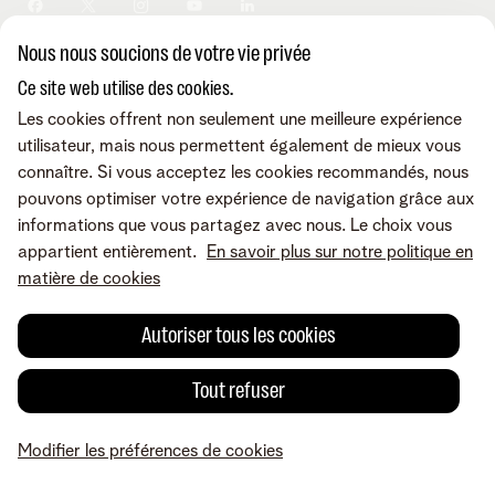
Sécurité
Modifier vos données
Informations financières
Modifier mes produits
Développement durable
Nous nous soucions de votre vie privée
Offre Internet Sociale
Conditions
Mentions légales
Droit de rétractation
Modifier les préférences de
Careers
Check & Smile
cookies
Qualité des services
Accessibilité
Ce site web utilise des cookies.
Vie privée
© Telenet 2026 - Telenet SRL - Liersesteenweg 4, 2800 Malines -
Les cookies offrent non seulement une meilleure expérience
Cookie policy
TVA BE 0473.416.418 - RPM Anvers dep. Malines
utilisateur, mais nous permettent également de mieux vous
Programme heartware
connaître. Si vous acceptez les cookies recommandés, nous
pouvons optimiser votre expérience de navigation grâce aux
informations que vous partagez avec nous. Le choix vous
appartient entièrement.
En savoir plus sur notre politique en
matière de cookies
Autoriser tous les cookies
Tout refuser
Modifier les préférences de cookies