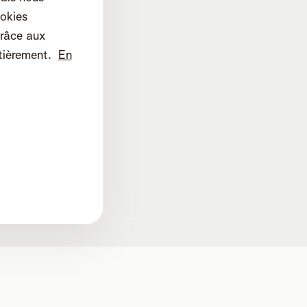
okies
râce aux
tièrement.
En
lines