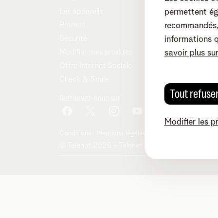
Les appareils
permettent ég
Promos
recommandés, 
Sécurité
informations 
Modifier mes produits
savoir plus su
Offre Internet Sociale
Check & Smile
Tout refuse
Retrouvez-nous sur
Modifier les p
Conditions
Mentions légales
Droit de rétractation
© Telenet 2026 - Telenet SRL - Liersesteenwe