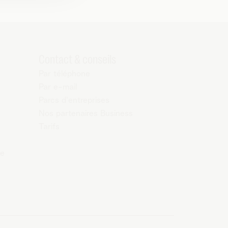
Contact & conseils
Par téléphone
Par e-mail
Parcs d'entreprises
Nos partenaires Business
Tarifs
re