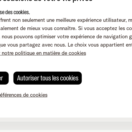
plications ?
ise des cookies.
frent non seulement une meilleure expérience utilisateur, 
alement de mieux vous connaître. Si vous acceptez les co
nous pouvons optimiser votre expérience de navigation g
que vous partagez avec nous. Le choix vous appartient en
r notre politique en matière de cookies
Envoyez-nous un e-mail
er
Autoriser tous les cookies
Posez votre question via notre
formulaire de contact
références de cookies
Envoyez-nous un e-mail