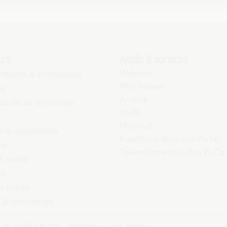
urs
Applis & services
Webmail
ndants & professions
Mijn Telenet
es
A-desk
au détail & chaînes
MyBill
a
MyCloud
 & assurances
FreePhone Business Portal
ie
Telenet Incentive Plan E-Ca
& santé
es
r public
 & universités
A BE 0473.416.418 - RPM Anvers dep. Malines