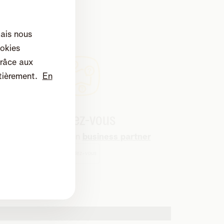
mais nous
okies
râce aux
tièrement.
En
Rendez-vous
Rendez visite à un
business partner
Rendez-vous