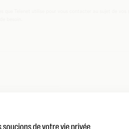
 que Telenet utilise pour vous contacter au sujet de vos ser
 de besoin.
 soucions de votre vie privée