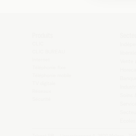
Produits
Secte
CLIC
Indépe
CLIC BUREAU
libéral
Internet
Vente 
Téléphonie fixe
Horec
Téléphonie mobile
Banque
TV digitale
Industr
Réseaux
Soins 
Sécurité
Servic
Secteu
Ecoles
Telenet SRL - Liersesteenweg 4, 2800 Malines - TV