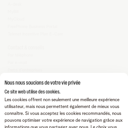
A-desk
MyBill
MyCloud
FreePhone Business Portal
Telenet Incentive Plan E-Care
Contact & conseils
Par téléphone
Par e-mail
Parcs d'entreprises
Nos partenaires Business
Nous nous soucions de votre vie privée
Tarifs
Ce site web utilise des cookies.
Telenet SRL - Liersesteenweg 4, 2800 Malines - TVA BE
Les cookies offrent non seulement une meilleure expérience
0473.416.418 - RPM Anvers dep. Malines
utilisateur, mais nous permettent également de mieux vous
connaître. Si vous acceptez les cookies recommandés, nous
pouvons optimiser votre expérience de navigation grâce aux
informations que vous partagez avec nous. Le choix vous