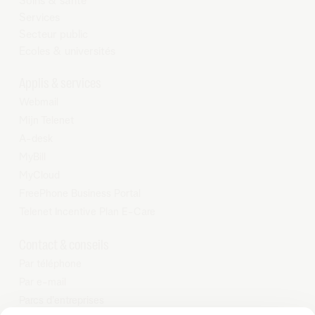
Soins & santé
Services
Secteur public
Ecoles & universités
Applis & services
Webmail
Mijn Telenet
A-desk
MyBill
MyCloud
FreePhone Business Portal
Telenet Incentive Plan E-Care
Contact & conseils
Par téléphone
Par e-mail
Parcs d'entreprises