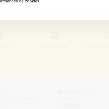
références de cookies
Contact et conseils
ez-moi
Ecrivez-nous
Demandez u
urs
Applis & services
Webmail
ndants & professions
Mijn Telenet
es