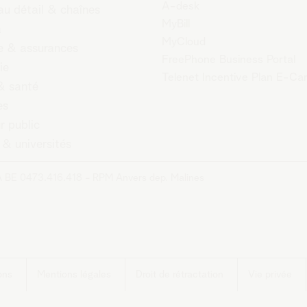
A-desk
au détail & chaînes
MyBill
a
MyCloud
 & assurances
FreePhone Business Portal
ie
Telenet Incentive Plan E-Ca
& santé
es
r public
 & universités
A BE 0473.416.418 - RPM Anvers dep. Malines
ons
Mentions légales
Droit de rétractation
Vie privée