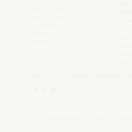
Internet
Vente 
Téléphonie fixe
Horec
Téléphonie mobile
Banque
TV digitale
Industr
Réseaux
Soins 
Sécurité
Servic
Secteu
Ecoles
Telenet SRL - Liersesteenweg 4, 2800 Malines - TV
A propos de Telenet
Careers
Conditi