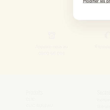
Modifier les p
Appelez-nous au
Rappel
0800 66 066
Produits
Secte
CLIC
Indépe
CLIC BUREAU
libéral