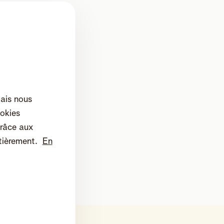
mais nous
okies
râce aux
tièrement.
En