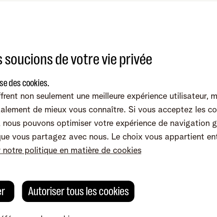
avez pas de numéro de TVA ou d'entreprise ? Rendez-vous alors
 soucions de votre vie privée
s ferons un plaisir de vous y aider en votre qualité de client
ise des cookies.
el.
frent non seulement une meilleure expérience utilisateur, 
alement de mieux vous connaître. Si vous acceptez les co
nous pouvons optimiser votre expérience de navigation g
que vous partagez avec nous. Le choix vous appartient en
r notre politique en matière de cookies
er
Autoriser tous les cookies