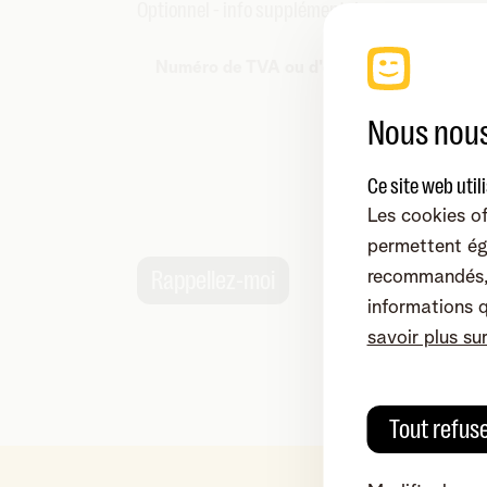
Optionnel - info supplémentaires
Numéro de TVA ou d'entreprise:
Vous n’
Nous nous
ici
.
Nous nou
Ce site web util
résidenti
Les cookies of
permettent ég
Rappellez-moi
recommandés, 
informations 
savoir plus su
Tout refus