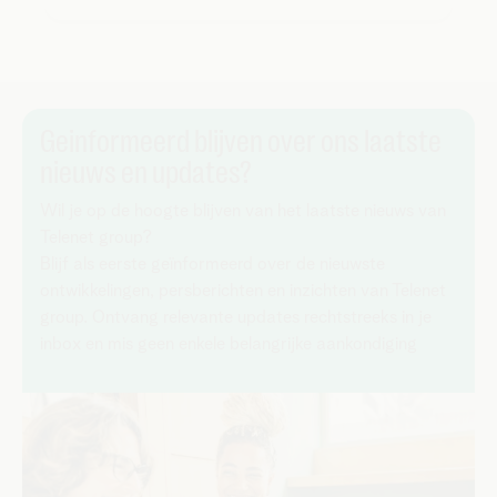
Geinformeerd blijven over ons laatste
nieuws en updates?
Wil je op de hoogte blijven van het laatste nieuws van
Telenet group?
Blijf als eerste geïnformeerd over de nieuwste
ontwikkelingen, persberichten en inzichten van Telenet
group. Ontvang relevante updates rechtstreeks in je
inbox en mis geen enkele belangrijke aankondiging