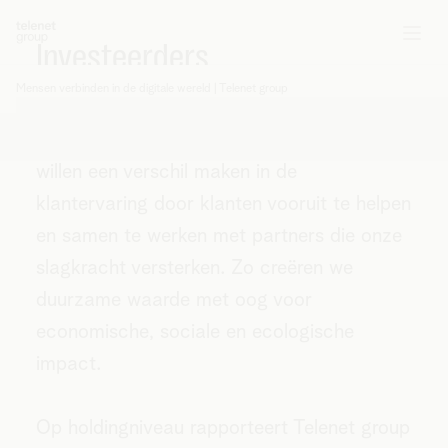
Investeerders
Mensen verbinden in de digitale wereld | Telenet group
U
Telenet group is een multibrandgroep
bent
waarin klantervaring centraal staat. We
hier:
willen een verschil maken in de
klantervaring door klanten vooruit te helpen
en samen te werken met partners die onze
slagkracht versterken. Zo creëren we
duurzame waarde met oog voor
economische, sociale en ecologische
impact.
Op holdingniveau rapporteert Telenet group