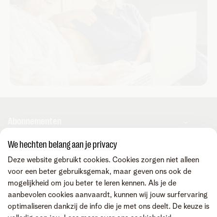
Abonnementen
We hechten belang aan je privacy
Play Sports
Hulp en contact
Deze website gebruikt cookies. Cookies zorgen niet alleen
Streamz
voor een beter gebruiksgemak, maar geven ons ook de
Sociaal internetaanbod
mogelijkheid om jou beter te leren kennen. Als je de
Contacteer ons
Corporate
aanbevolen cookies aanvaardt, kunnen wij jouw surfervaring
Klacht
optimaliseren dankzij de info die je met ons deelt. De keuze is
Onze community